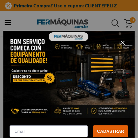
Primeira Compra? Use o cupom: CLIENTEFELIZ
0
Buscar
ferramentas em geral
fitas e adesivos
Clique e veja!
Fita Isolante 5m x 17mm - WESTERN
:
WFI205
WESTERN
R$
1
,
11
Por:
/cada
CADASTRAR
com
5% de desconto
no PIX ou Boleto