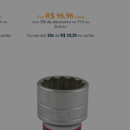
R$
96
,
96
a
Por:
/cada
X ou
com
5% de desconto
no PIX ou
Boleto
cartão
Ou em até
10
de
R$
10
,
20
no cartão
COMPRAR