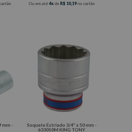
cartão
Ou em até
4
de
R$
10
,
19
no cartão
COMPRAR
9 mm -
Soquete Estriado 3/4" x 50 mm -
633050M KING TONY