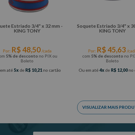
uete Estriado 3/4" x 32 mm -
Soquete Estriado 3/4" x 3
KING TONY
KING TONY
R$
48
,
50
R$
45
,
63
Por:
/cada
Por:
/cad
om
5% de desconto
no PIX ou
com
5% de desconto
no PI
Boleto
Boleto
 em até
5
de
R$
10
,
21
no cartão
Ou em até
4
de
R$
12
,
00
no 
COMPRAR
COMPRAR