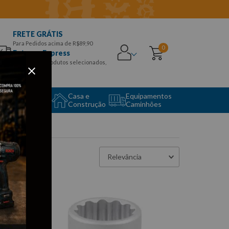
FRETE GRÁTIS
Para Pedidos acima de R$89,90
0
Entrega Express
para CEPS e produtos selecionados,
Aproveite!
uipamento
Casa e
Equipamentos
to Center
Construção
Caminhões
Relevância