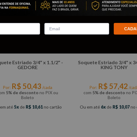
CADA
uete Estriado 3/4" x 1.1/2" -
Soquete Estriado 3/4" x 3
GEDORE
KING TONY
R$
50
,
43
R$
57
,
42
Por:
/cada
Por:
/cad
om
5% de desconto
no PIX ou
com
5% de desconto
no PI
Boleto
Boleto
 em até
5
de
R$
10
,
61
no cartão
Ou em até
6
de
R$
10
,
07
no 
COMPRAR
COMPRAR