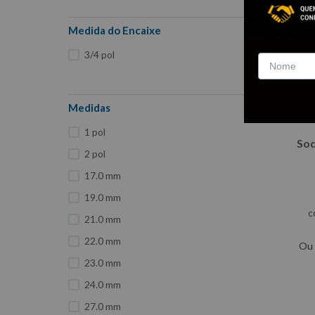
Medida do Encaixe
3/4 pol
Medidas
1 pol
Soq
2 pol
17.0 mm
19.0 mm
c
21.0 mm
22.0 mm
Ou
23.0 mm
24.0 mm
27.0 mm