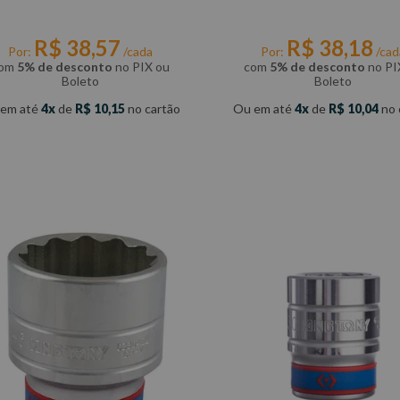
R$
38
,
57
R$
38
,
18
Por:
/cada
Por:
/cad
om
5% de desconto
no PIX ou
com
5% de desconto
no PI
Boleto
Boleto
 em até
4
de
R$
10
,
15
no cartão
Ou em até
4
de
R$
10
,
04
no 
COMPRAR
COMPRAR