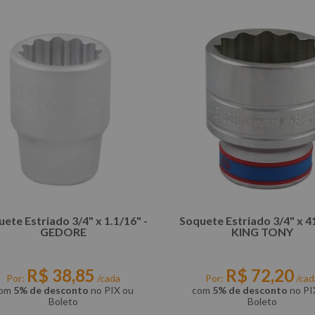
ete Estriado 3/4" x 1.1/16" -
Soquete Estriado 3/4" x 4
GEDORE
KING TONY
R$
38
,
85
R$
72
,
20
Por:
/cada
Por:
/cad
om
5% de desconto
no PIX ou
com
5% de desconto
no PI
Boleto
Boleto