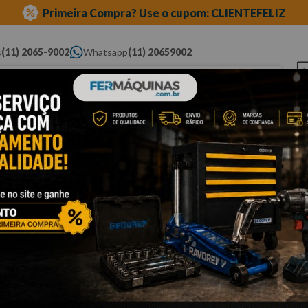
Primeira Compra? Use o cupom: CLIENTEFELIZ
s
(11) 2065-9002
Whatsapp
(11) 20659002
ue você procura...
Elétricas
Ferramentas
Ferramentas
Eq
Pneumáticas
Automotivas Especiais
Au
cessórios
estriado