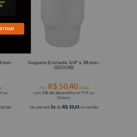
STRAR
4 mm -
Soquete Estriado 3/4" x 38 mm -
GEDORE
R$
50
,
40
a
Por:
/cada
X ou
com
5% de desconto
no PIX ou
Boleto
cartão
Ou em até
5
de
R$
10
,
61
no cartão
COMPRAR