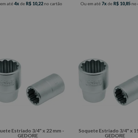
 em até
4
de
R$
10
,
22
no cartão
Ou em até
7
de
R$
10
,
85
no 
COMPRAR
COMPRAR
uete Estriado 3/4" x 22 mm -
Soquete Estriado 3/4" x 1
GEDORE
GEDORE