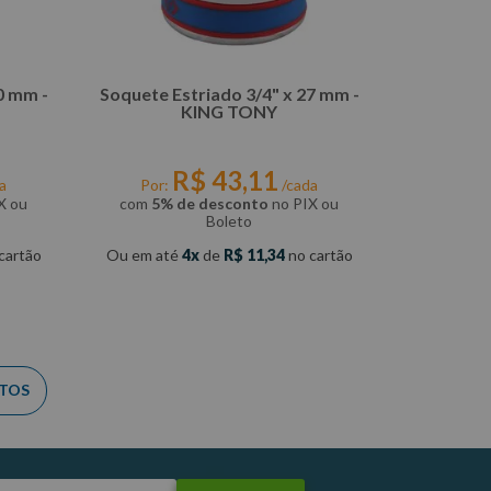
0 mm -
Soquete Estriado 3/4" x 27 mm -
KING TONY
R$
43
,
11
a
Por:
/cada
X ou
com
5% de desconto
no PIX ou
Boleto
cartão
Ou em até
4
de
R$
11
,
34
no cartão
COMPRAR