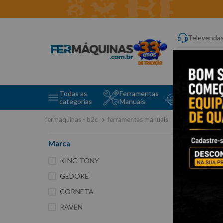
Televenda
Digite aqui o q
Todas as
Ferramentas
Ferramentas 
categorias
Manuais
e Máquinas
ferramentas manuais
soquetes e a
Marca
60
KING TONY
GEDORE
CORNETA
RAVEN