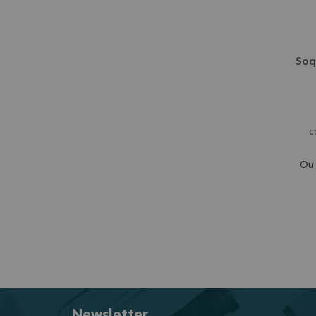
Soq
c
Ou
Newsletter