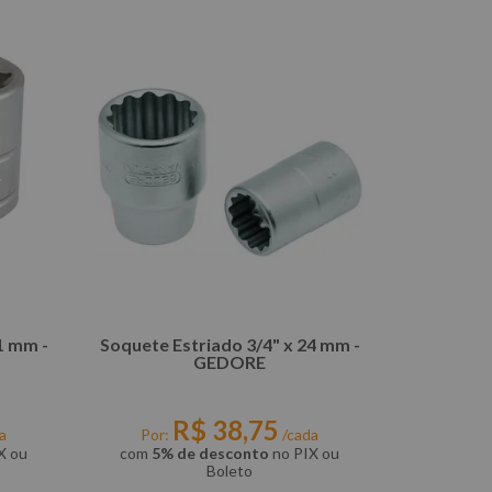
1 mm -
Soquete Estriado 3/4" x 24 mm -
GEDORE
R$
38
,
75
a
Por:
/cada
X ou
com
5% de desconto
no PIX ou
Boleto