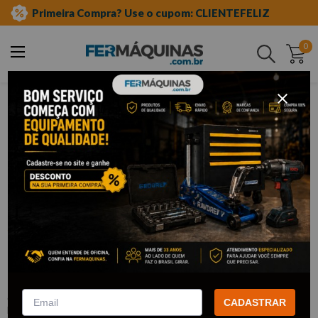
Primeira Compra? Use o cupom: CLIENTEFELIZ
0
Buscar
equipamento caminhões
mercedes benz motor
Clique e veja!
Ferramenta p/ Remover o Porta-
Injetor e Extrair o Injetor - RAVEN
:
R711042
CADASTRAR
RAVEN