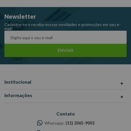
OM 449
Newsletter
Raven 711042
Cadastre-se e receba nossas novidades e promoções em seu e-
mail!
ENVIAR
Institucional
Informações
Contato
Whatsapp:
(11) 2065-9002