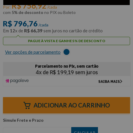
R$
756
,
92
Por:
/cada
com
5% de desconto
no PIX ou Boleto
R$
796
,
76
/cada
Em
12
x de
R$
66
,
39
sem juros no cartão de crédito
PAGUE À VISTA E GANHE 5% DE DESCONTO
Ver opções de parcelamento
ADICIONAR AO CARRINHO