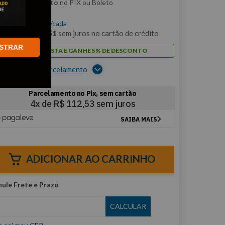
m
5% de desconto
no PIX ou Boleto
$
450
,
13
/cada
m
12
x de
R$
37
,
51
sem juros no cartão de crédito
STRAR
PAGUE À VISTA E GANHE 5% DE DESCONTO
er opções de parcelamento
ADICIONAR AO CARRINHO