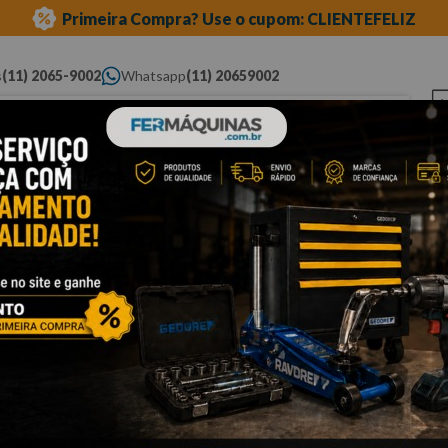
Primeira Compra? Use o cupom: CLIENTEFELIZ
s
(11) 2065-9002
Whatsapp
(11) 20659002
ue você procura...
Elétricas
Ferramentas
Ferramentas
Eq
Pneumáticas
Automotivas Especiais
Au
or e câmbio
Cli
F
p
Po