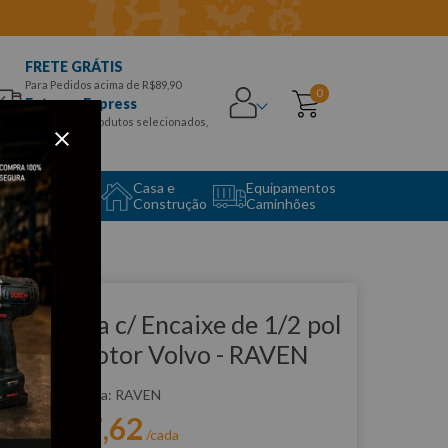
FRETE GRÁTIS
Para Pedidos acima de R$89,90
0
Entrega Express
para CEPS e produtos selecionados,
Aproveite!
uipamento
Casa e
Equipamentos
to Center
Construção
Caminhões
que e veja!
erramenta c/ Encaixe de 1/2 pol
/ Girar Motor Volvo - RAVEN
:
R731001
RAVEN
R$
427
,
62
r:
/cada