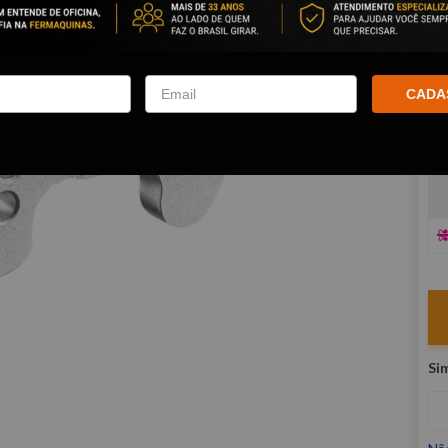
co
R
E
CADA
V