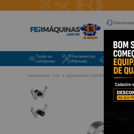
Televenda
Digite aqui o q
Todas as
Ferramentas
Ferramentas 
categorias
Manuais
e Máquinas
equipamento caminhões
volvo mot