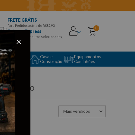
FRETE GRÁTIS
Para Pedidos acima de R$89,90
0
Entrega Express
para CEPS e produtos selecionados,
Aproveite!
uipamento
Casa e
Equipamentos
to Center
Construção
Caminhões
e desconto
Mais vendidos