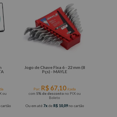
m
Jogo de Chave Fixa 6 - 22 mm (8
TA
Pçs) - MAYLE
R$
67
,
10
da
Por:
/cada
X ou
com
5% de desconto
no PIX ou
Boleto
 cartão
Ou em até
7
de
R$
10
,
09
no cartão