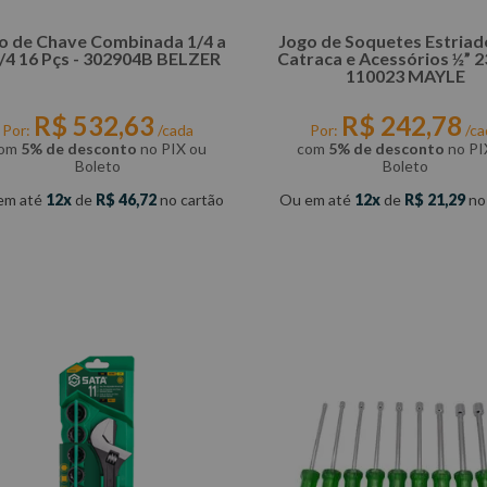
o de Chave Combinada 1/4 a
Jogo de Soquetes Estriado com
1/4 16 Pçs - 302904B BELZER
Catraca e Acessórios ½” 23
110023 MAYLE
R$
532
,
63
R$
242
,
78
Por:
/cada
Por:
/ca
om
5% de desconto
no PIX ou
com
5% de desconto
no PI
Boleto
Boleto
em até
12
de
R$
46
,
72
no cartão
Ou em até
12
de
R$
21
,
29
no
COMPRAR
COMPRAR