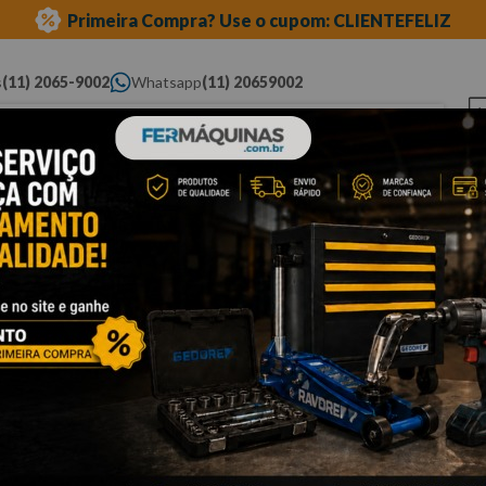
Primeira Compra? Use o cupom: CLIENTEFELIZ
s
(11) 2065-9002
Whatsapp
(11) 20659002
ue você procura...
Elétricas
Ferramentas
Ferramentas
Eq
Pneumáticas
Automotivas Especiais
Au
 - produtos com até 20% de desconto
e e Belzer - Produtos com até 20% d