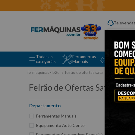
Televenda
Digite aqui o q
Todas as
Ferramentas
Ferramentas 
categorias
Manuais
e Máquinas
feirão de ofertas sata, mayle e belzer
Feirão de Ofertas Sata, Mayl
Departamento
28
Ferramentas Manuais
Equipamento Auto Center
Ferramentas Automotivas Especiais