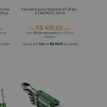
Cavalete para Veículos 6T (Par) -
 Pçs -
STAE5827L SATA
R$
438
,
62
da
Por:
/cada
X ou
com
5% de desconto
no PIX ou
Boleto
 cartão
Ou em até
12
de
R$
38
,
47
no cartão
COMPRAR