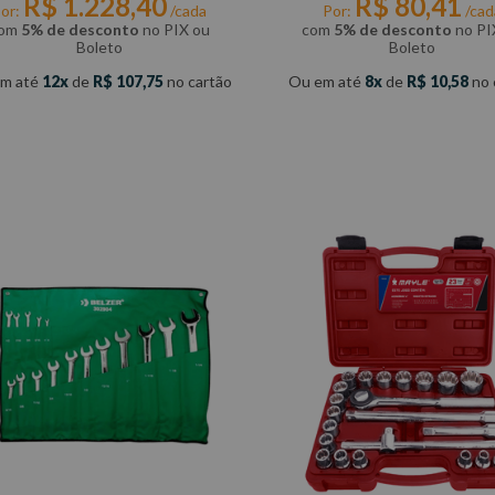
R$
1
.
228
,
40
R$
80
,
41
or:
/cada
Por:
/cad
om
5% de desconto
no PIX ou
com
5% de desconto
no PI
Boleto
Boleto
m até
12
de
R$
107
,
75
no cartão
Ou em até
8
de
R$
10
,
58
no 
COMPRAR
COMPRAR