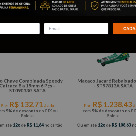
CADA
o Chave Combinada Speedy
Macaco Jacaré Rebaixado
Catraca 8 a 19mm 6 Pçs -
- ST97813A SATA
ST09033G SATA
R$
132
,
71
R$
1
.
238
,
43
Por:
/cada
Por:
/
om
5% de desconto
no PIX ou
com
5% de desconto
no PI
Boleto
Boleto
em até
12
de
R$
11
,
64
no cartão
Ou em até
12
de
R$
108
,
63
no