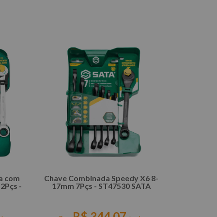
COMPRAR
a com
Chave Combinada Speedy X6 8-
2Pçs -
17mm 7Pçs - ST47530 SATA
R$
344
,
07