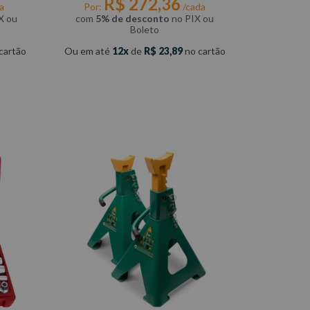
R$
272
,
36
a
Por:
/cada
X ou
com
5% de desconto
no PIX ou
Boleto
cartão
Ou em até
12
de
R$
23
,
89
no cartão
COMPRAR