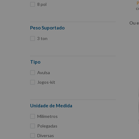
P
8 pol
c
Ou e
Peso Suportado
3 ton
Tipo
Avulsa
Jogos-kit
Unidade de Medida
Milímetros
Polegadas
Diversas