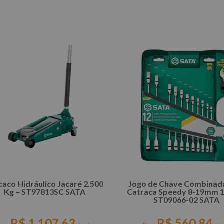
COMPRAR
COMPRAR
aco Hidráulico Jacaré 2.500
Jogo de Chave Combinad
Kg – ST97813SC SATA
Catraca Speedy 8-19mm 1
ST09066-02 SATA
R$
1
.
107
,
63
R$
560
,
84