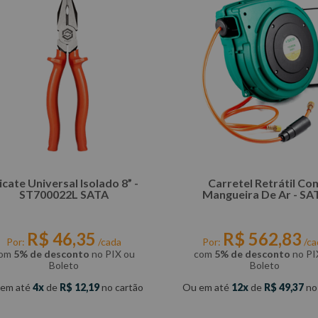
icate Universal Isolado 8” -
Carretel Retrátil Co
ST700022L SATA
Mangueira De Ar - SA
R$
46
,
35
R$
562
,
83
Por:
/cada
Por:
/ca
om
5% de desconto
no PIX ou
com
5% de desconto
no PI
Boleto
Boleto
 em até
4
de
R$
12
,
19
no cartão
Ou em até
12
de
R$
49
,
37
no