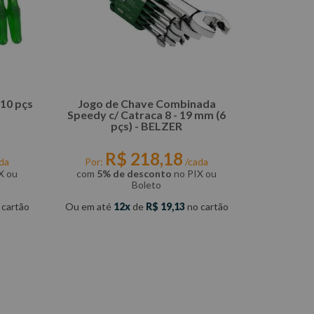
10 pçs
Jogo de Chave Combinada
Speedy c/ Catraca 8 - 19 mm (6
pçs) - BELZER
R$
218
,
18
da
Por:
/cada
X ou
com
5% de desconto
no PIX ou
Boleto
 cartão
Ou em até
12
de
R$
19
,
13
no cartão
COMPRAR