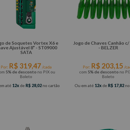
go de Soquetes Vortex X6 e
Jogo de Chaves Canhão c/ 
ve Ajustável 8” - ST09000
- BELZER
SATA
R$
319
,
47
R$
203
,
15
Por:
/cada
Por:
/ca
om
5% de desconto
no PIX ou
com
5% de desconto
no PI
Boleto
Boleto
em até
12
de
R$
28
,
02
no cartão
Ou em até
12
de
R$
17
,
82
no
COMPRAR
COMPRAR