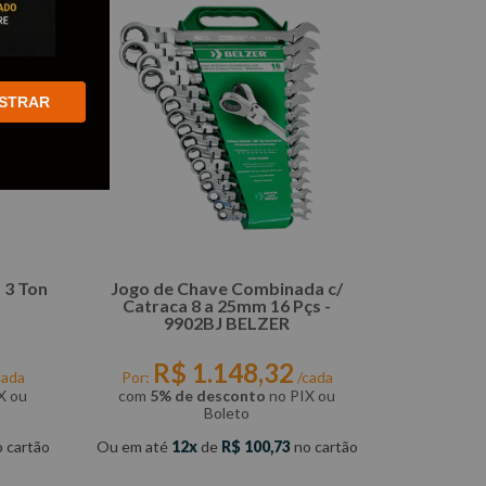
STRAR
 3 Ton
Jogo de Chave Combinada c/
Catraca 8 a 25mm 16 Pçs -
9902BJ BELZER
R$
1
.
148
,
32
cada
Por:
/cada
X ou
com
5% de desconto
no PIX ou
Boleto
 cartão
Ou em até
12
de
R$
100
,
73
no cartão