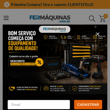
Primeira Compra? Use o cupom: CLIENTEFELIZ
0
Buscar
ferramentas automotivas especiais
terminal de direção
Clique e veja!
Extrator do Terminal de Direção da
Ranger e F-1000 - RAVEN
:
R123004
CADASTRAR
RAVEN