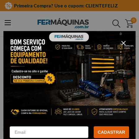
Primeira Compra? Use o cupom: CLIENTEFELIZ
0
Buscar
equipamento caminhões
scania câmbio
Clique e veja!
Extrator de Flanges de Acoplamento
Caixa de Transmissão - RAVEN
:
R722299
RAVEN
CADASTRAR