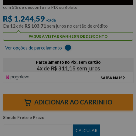
R$
1
.
182
,
36
Por:
/cada
com
5% de desconto
no PIX ou Boleto
R$
1
.
244
,
59
/cada
Em
12
x de
R$
103
,
71
sem juros no cartão de crédito
PAGUE À VISTA E GANHE 5% DE DESCONTO
Ver opções de parcelamento
ADICIONAR AO CARRINHO