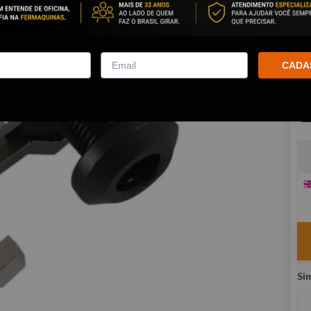
Po
co
R
CADA
E
V