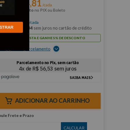
R$
214
,
81
r:
/cada
m
5% de desconto
no PIX ou Boleto
$
226
,
12
/cada
STRAR
m
12
x de
R$
18
,
84
sem juros no cartão de crédito
PAGUE À VISTA E GANHE 5% DE DESCONTO
er opções de parcelamento
ADICIONAR AO CARRINHO