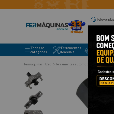
Televenda
Digite aqui o q
Todas as
Ferramentas
Ferramentas 
categorias
Manuais
e Máquinas
ferramentas automotivas especiais