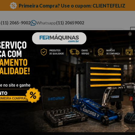
Primeira Compra? Use o cupom: CLIENTEFELIZ
s
(11) 2065-9002
Whatsapp
(11) 20659002
ue você procura...
Elétricas
Ferramentas
Ferramentas
Eq
Pneumáticas
Automotivas Especiais
Au
linha volkswagen
motor
Cli
E
M
R