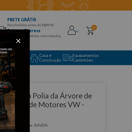
FRETE GRÁTIS
Para Pedidos acima de R$89,90
0
Entrega Express
para CEPS e produtos selecionados,
Aproveite!
uipamento
Casa e
Equipamentos
to Center
Construção
Caminhões
que e veja!
xtrator da Polia da Árvore de
anivelas de Motores VW -
AVEN
:
R111029
RAVEN