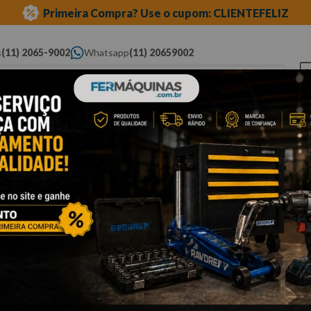
Primeira Compra? Use o cupom: CLIENTEFELIZ
s
(11) 2065-9002
Whatsapp
(11) 20659002
ue você procura...
Elétricas
Ferramentas
Ferramentas
Eq
Pneumáticas
Automotivas Especiais
Au
ra soquete
impacto
Cli
E
W
Po