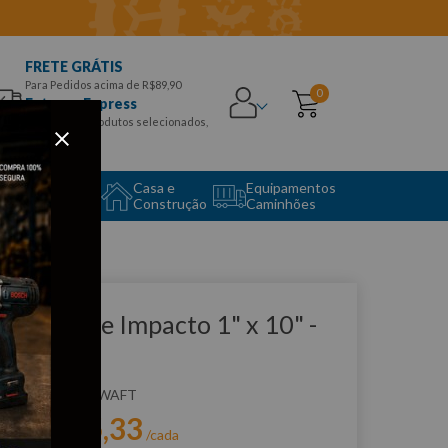
FRETE GRÁTIS
Para Pedidos acima de R$89,90
0
Entrega Express
para CEPS e produtos selecionados,
Aproveite!
uipamento
Casa e
Equipamentos
to Center
Construção
Caminhões
que e veja!
xtensão de Impacto 1" x 10" -
AFT
:
F6378
WAFT
R$
205
,
33
r:
/cada