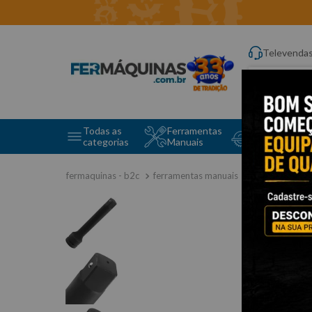
Televenda
Digite aqui o q
Todas as
Ferramentas
Ferramentas 
categorias
Manuais
e Máquinas
ferramentas manuais
extensão pa