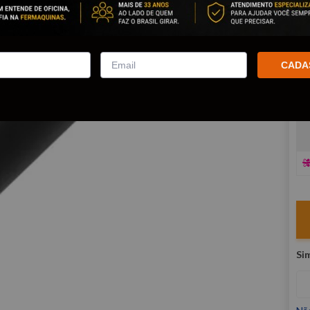
co
R
E
CADA
V