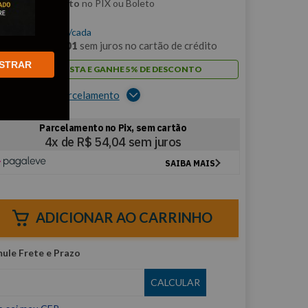
m
5% de desconto
no PIX ou Boleto
$
216
,
14
/cada
m
12
x de
R$
18
,
01
sem juros no cartão de crédito
STRAR
PAGUE À VISTA E GANHE 5% DE DESCONTO
er opções de parcelamento
ADICIONAR AO CARRINHO