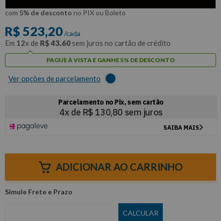
R$
497
,
04
Por:
/cada
com
5% de desconto
no PIX ou Boleto
R$
523
,
20
/cada
Em
12
x de
R$
43
,
60
sem juros no cartão de crédito
PAGUE À VISTA E GANHE 5% DE DESCONTO
Ver opções de parcelamento
ADICIONAR AO CARRINHO