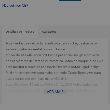
Não sei meu CEP
Detalhes do Produto
Avaliações
A Esmerilhadeira Angular é indicada para cortar, desbastar e
escovar materiais metálicos e rochosos.
Motor de alta eficiência 1100w de potência Design à prova de
poeira Sistema de Parada Automática Botão de bloqueio do Eixo
para facilitar a troca do acessório Deslize o botão Liga/Desliga
facilmente acessível para maior controle Grade Removível para
evitar danos por detritus, maior vida útil.
Especificações Técnicas: Potência: 1.100W Velocidade sem
carga: 0-12.00 rpm Diâmetro do disco: 125mm Furo do disco:
VER MAIS
22,2mm Rosca de eixo: M14.
Inclui: 1 Chave de pino 1 Capa de proteção 1 Empunhadura
auxiliar