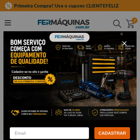
Primeira Compra? Use o cupom: CLIENTEFELIZ
0
Buscar
ferramentas elétricas e máquinas
esmerilhadeira
5 pol
Clique e veja!
Esmerilhadeira Angular 5” 1100W -
KUS15 KRESS
:
KUS15
Kress
CADASTRAR