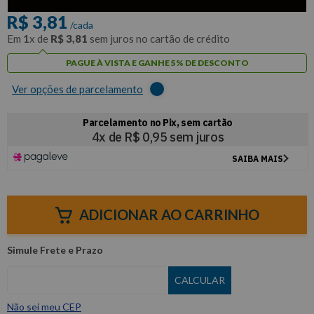
R$
3
,
81
/cada
Em
1
x de
R$
3
,
81
sem juros no cartão de crédito
PAGUE À VISTA E GANHE 5% DE DESCONTO
Ver opções de parcelamento
ADICIONAR AO CARRINHO
Não sei meu CEP