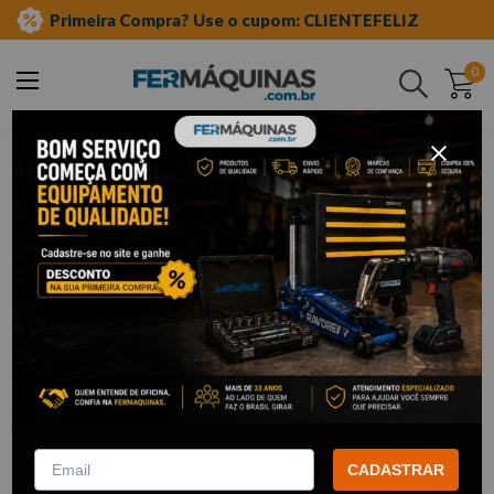
Primeira Compra? Use o cupom: CLIENTEFELIZ
0
Buscar
jardinagem
conexões e torneiras
Clique e veja!
Esguicho Ajustável – 651828 PALISAD
:
651828
PALISAD
R$
3
,
62
Por:
/cada
CADASTRAR
com
5% de desconto
no PIX ou Boleto