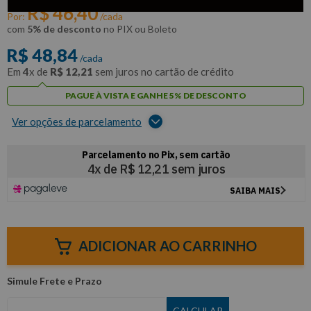
R$
46
,
40
Por:
/cada
com
5% de desconto
no PIX ou Boleto
R$
48
,
84
/cada
Em
4
x de
R$
12
,
21
sem juros no cartão de crédito
PAGUE À VISTA E GANHE 5% DE DESCONTO
Ver opções de parcelamento
ADICIONAR AO CARRINHO