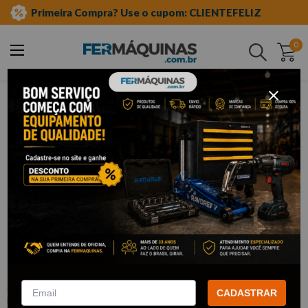
Primeira Compra? Use o cupom: CLIENTEFELIZ
0
Buscar
ferramentas em geral
escovas de aço
circular
Clique e veja!
Escova de aço circular 6´ - 32 x 25 mm
- BRASFORT
:
F7242
CADASTRAR
BRASFORT