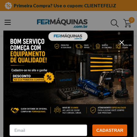
Primeira Compra? Use o cupom: CLIENTEFELIZ
0
Buscar
ferramentas em geral
escovas de aço
circular
Clique e veja!
Escova circular 50 mm com haste -
BRASFORT
:
F7251
CADASTRAR
BRASFORT