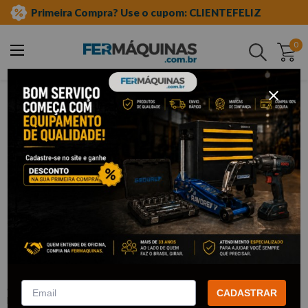
Primeira Compra? Use o cupom: CLIENTEFELIZ
0
Buscar
ferramentas em geral
escovas de aço
tipo copo
Clique e veja!
Escova Aço Latonado Copo 50 mm
c/Haste - ROCAST
:
3190012
CADASTRAR
ROCAST