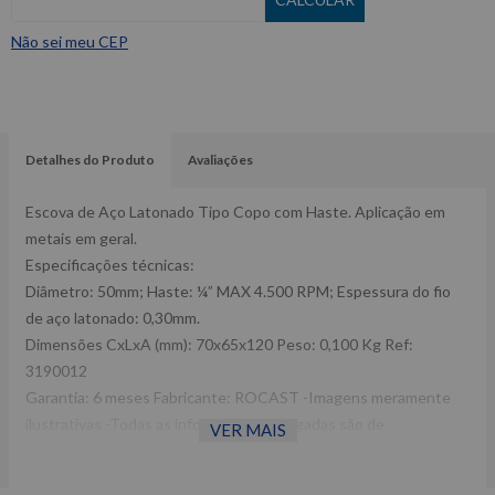
Não sei meu CEP
Detalhes do Produto
Avaliações
Escova de Aço Latonado Tipo Copo com Haste. Aplicação em
metais em geral.
Especificações técnicas:
Diâmetro: 50mm; Haste: ¼” MAX 4.500 RPM; Espessura do fio
de aço latonado: 0,30mm.
Dimensões CxLxA (mm): 70x65x120 Peso: 0,100 Kg Ref:
3190012
Garantia: 6 meses Fabricante: ROCAST -Imagens meramente
ilustrativas -Todas as informações divulgadas são de
VER MAIS
responsabilidade do Fabricante/ Fornecedor.