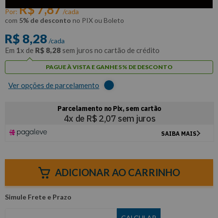
R$
7
,
87
Por:
/cada
com
5% de desconto
no PIX ou Boleto
R$
8
,
28
/cada
Em
1
x de
R$
8
,
28
sem juros no cartão de crédito
PAGUE À VISTA E GANHE 5% DE DESCONTO
Ver opções de parcelamento
ADICIONAR AO CARRINHO