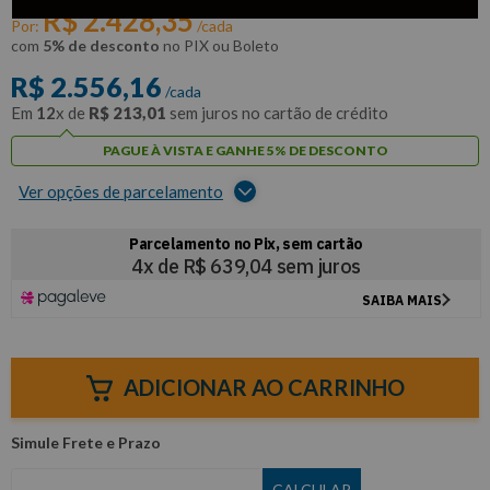
R$
2
.
428
,
35
Por:
/cada
com
5% de desconto
no PIX ou Boleto
R$
2
.
556
,
16
/cada
Em
12
x de
R$
213
,
01
sem juros no cartão de crédito
PAGUE À VISTA E GANHE 5% DE DESCONTO
Ver opções de parcelamento
ADICIONAR AO CARRINHO