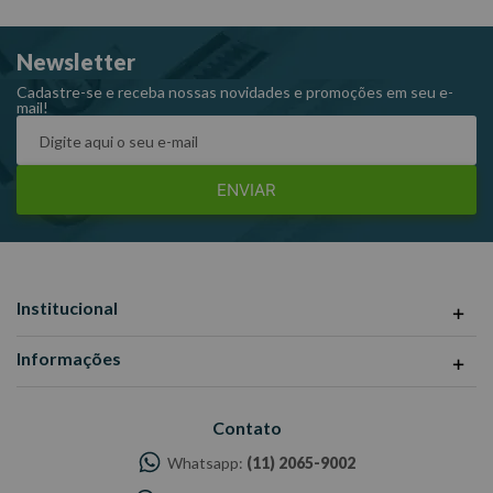
fabricante.
Assistência cobre defeitos de fabricação e/ou falha de matéria-
Newsletter
prima.
Cadastre-se e receba nossas novidades e promoções em seu e-
mail!
Raven 714060
ENVIAR
Institucional
Informações
Contato
Whatsapp:
(11) 2065-9002