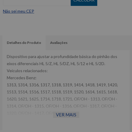
Não sei meu CEP
Detalhes do Produto
Avaliações
Dispositivo para ajustar a profundidade básica do pinhão dos
eixos diferenciais HL 5/Z, HL 5/DZ, HL 5/12 e HL 5/2D.
Veículos relacionados:
Mercedes Benz:
1313, 1314, 1316, 1317, 1318, 1319, 1414, 1418, 1419, 1420,
1513, 1514, 1516, 1517, 1518, 1519, 1520, 1614, 1615, 1618,
1620, 1621, 1625, 1714, 1718, 1721, OF/OH - 1313, OF/OH -
1314, OF/OH - 1315, OF/OH - 1316, OF/OH - 1317, OF/OH -
1320, OF/OH - 1417, OF/OH - 1418
VER MAIS
Garantia de 1 ano contra defeito de fabricação, direto com o