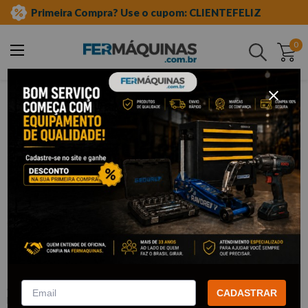
Primeira Compra? Use o cupom: CLIENTEFELIZ
0
Buscar
equipamento caminhões
mercedes benz eixo traseiro
Clique e veja!
Dispositivo de Ajuste da Profundidade
Básica do Pinhão - RAVEN R714060
:
R714060
CADASTRAR
RAVEN