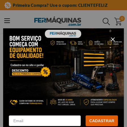
Primeira Compra? Use o cupom: CLIENTEFELIZ
0
Buscar
ferramentas em geral
abrasivos
discos serra mármore
Clique e veja!
Disco Diamantado Segmentado
105mm para Mármores e Granito - D-
63688 MAKITA
CADASTRAR
:
D-63688