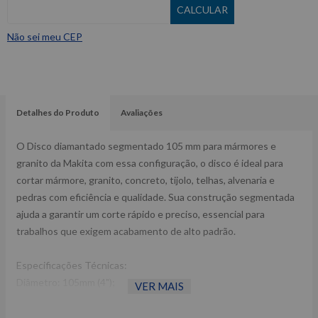
Não sei meu CEP
Detalhes do Produto
Avaliações
O Disco diamantado segmentado 105 mm para mármores e
granito da Makita com essa configuração, o disco é ideal para
cortar mármore, granito, concreto, tijolo, telhas, alvenaria e
pedras com eficiência e qualidade. Sua construção segmentada
ajuda a garantir um corte rápido e preciso, essencial para
trabalhos que exigem acabamento de alto padrão.
Especificações Técnicas:
Diâmetro: 105mm (4");
VER MAIS
Furo: 20 mm (3/4");
Altura do segmento: 10mm;