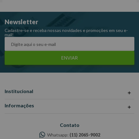
Uso: úmido;
Rotação máxima: 14550 RPM.
Newsletter
Dimensões Embalagem CxLxA (mm): 120x120x40
Cadastre-se e receba nossas novidades e promoções em seu e-
mail!
Peso: 0,10kg
Ref:D-63688
Garantia: 6 meses
ENVIAR
Fabricante: Makita
-Imagens meramente ilustrativas
-Todas as informações divulgadas são de responsabilidade do
Fabricante/ Fornecedor.
Institucional
Informações
Contato
Whatsapp:
(11) 2065-9002