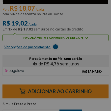
Makita
R$
18
,
07
Por:
/cada
com
5% de desconto
no PIX ou Boleto
R$
19
,
02
/cada
Em
1
x de
R$
19
,
02
sem juros no cartão de crédito
PAGUE À VISTA E GANHE 5% DE DESCONTO
Ver opções de parcelamento
ADICIONAR AO CARRINHO