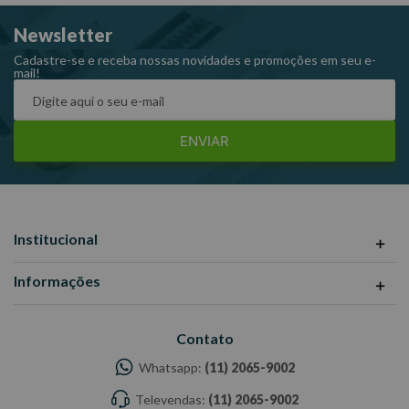
ilustrativas -Todas as informações divulgadas são de
Newsletter
responsabilidade do Fabricante/ Fornecedor.
Cadastre-se e receba nossas novidades e promoções em seu e-
mail!
ENVIAR
Institucional
Informações
Contato
Whatsapp:
(11) 2065-9002
Televendas:
(11) 2065-9002