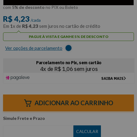
R$
4
,
02
Por:
/cada
com
5% de desconto
no PIX ou Boleto
R$
4
,
23
/cada
Em
1
x de
R$
4
,
23
sem juros no cartão de crédito
PAGUE À VISTA E GANHE 5% DE DESCONTO
Ver opções de parcelamento
ADICIONAR AO CARRINHO