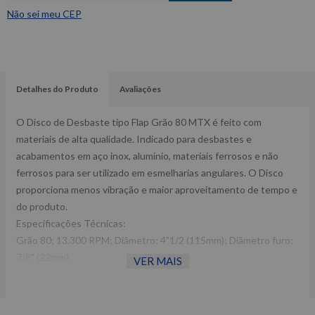
Não sei meu CEP
Detalhes do Produto
Avaliações
O Disco de Desbaste tipo Flap Grão 80 MTX é feito com
materiais de alta qualidade. Indicado para desbastes e
acabamentos em aço inox, alumínio, materiais ferrosos e não
ferrosos para ser utilizado em esmelharias angulares. O Disco
proporciona menos vibração e maior aproveitamento de tempo e
do produto.
Especificações Técnicas:
Grão 80; 13.300 RPM; Diâmetro: 4”1/2 (115mm); Diâmetro furo:
7/8" (22mm).
VER MAIS
Dimensões da embalagem CxLxA (mm): 115x15x115 Peso: 0,100
Kg Ref: 740299
Garantia: 3 meses Fabricante: MTX -Imagens meramente