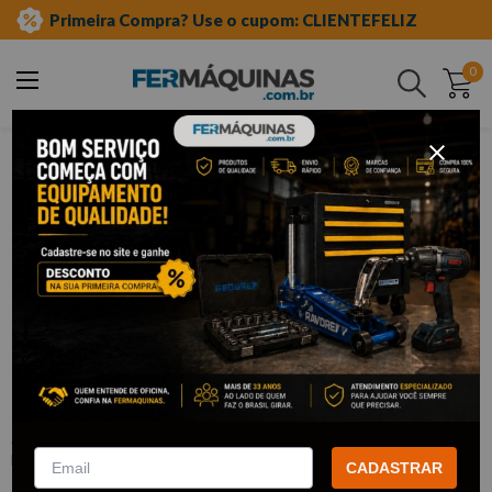
Primeira Compra? Use o cupom: CLIENTEFELIZ
0
Buscar
ferramentas em geral
abrasivos
disco flap
Clique e veja!
Disco Desbaste tipo Flap Grão 80 -
MTX
:
740299
MTX
CADASTRAR