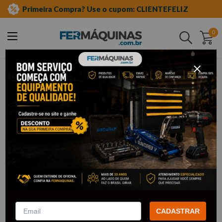
Primeira Compra? Use o cupom: CLIENTEFELIZ
0
Buscar
aditivos e lubrificantes
aditivos para limpeza de bicos
Clique e veja!
Desengraxante Solúvel para Máquina
de Limpeza de Bico 2L – R108637
RAVEN
CADASTRAR