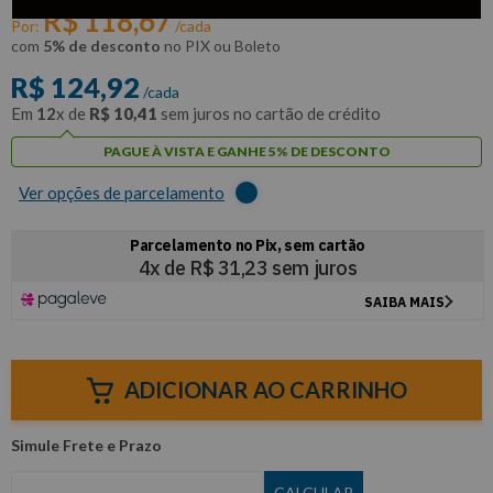
R$
118
,
67
Por:
/cada
com
5% de desconto
no PIX ou Boleto
R$
124
,
92
/cada
Em
12
x de
R$
10
,
41
sem juros no cartão de crédito
PAGUE À VISTA E GANHE 5% DE DESCONTO
Ver opções de parcelamento
ADICIONAR AO CARRINHO