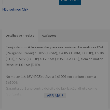
Não sei meu CEP
Detalhes do Produto
Avaliações
Conjunto com 4 ferramentas para sincronismo dos motores PSA
(Peugeot/Citroën) 1.0 8V (TU9M), 1.4 8V (TU3M, TU3JP), 1.5 8V
(TU4), 1.6 8V (TU5JP) e 1.6 16V (TU5JP4 e EC5), além do motor
Renault 1.0 16V (D4D).
No motor 1.6 16V (EC5) utilize a 161001 em conjunto com a
161006.
Garantia de 1 ano contra defeito de fabricação, direto com o
fabricante.
VER MAIS
Assistência cobre defeitos de fabricação e/ou falha de matéria-
prima.