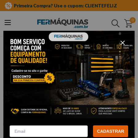
Primeira Compra? Use o cupom: CLIENTEFELIZ
0
Buscar
equipamento caminhões
motores mwm
Clique e veja!
Conjunto Extrator dos Injetores do
Motor NGD 3.0 - RAVEN
:
R801179
RAVEN
CADASTRAR