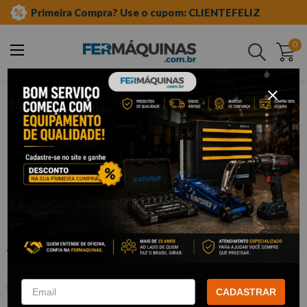
Primeira Compra? Use o cupom: CLIENTEFELIZ
0
Buscar
ferramentas automotivas especiais
moto
Clique e veja!
Conjunto do Pino do Balancim Yamaha
4 Tempos (Todas) - FLIBEX INATIVO
:
F0010INATIVO
FLIBEX
CADASTRAR