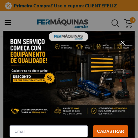
Primeira Compra? Use o cupom: CLIENTEFELIZ
0
Buscar
injeção eletrônica e motor
teste de compressão
Clique e veja!
Conjunto de Teste de Compressão do
Cilindro - RAVEN
:
R109658
CADASTRAR
RAVEN