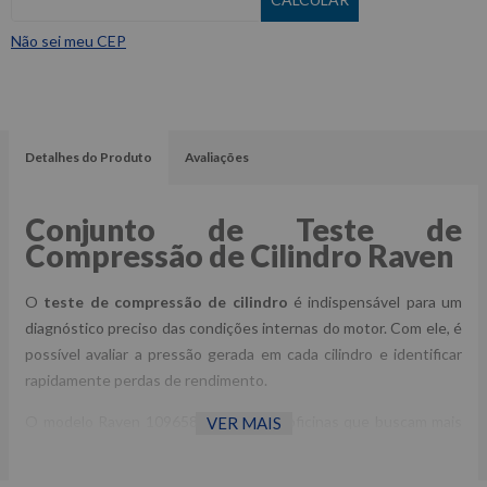
Não sei meu CEP
Detalhes do Produto
Avaliações
Conjunto de Teste de
Compressão de Cilindro Raven
O
teste de compressão de cilindro
é indispensável para um
diagnóstico preciso das condições internas do motor. Com ele, é
possível avaliar a pressão gerada em cada cilindro e identificar
rapidamente perdas de rendimento.
O modelo Raven 109658 é ideal para oficinas que buscam mais
VER MAIS
assertividade no
diagnóstico automotivo
, evitando
desmontagens desnecessárias e reduzindo o tempo de serviço.