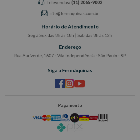
mais profissionalismo, agilidade e credibilidade no atendimento.
Televendas:
(11) 2065-9002
Além de otimizar o processo de análise, o equipamento fortalece
site@fermaquinas.com.br
a confiança do cliente ao apresentar um laudo técnico preciso.
Horário de Atendimento
O
conjunto de teste de compressão de cilindro Raven
é uma
Seg à Sex das 8h às 18h | Sáb das 8h às 12h
solução eficiente para elevar o padrão do seu diagnóstico
mecânico.
Endereço
Rua Auriverde, 1607 - Vila Independência - São Paulo - SP
Composto por:
01 manômetro com glicerina, classe "A" com duas escalas (0 a 28
Siga a Fermáquinas
bar/ 0 a 400 PSI), protegido por capa de borracha e montado
sobre corpo de alumínio com acabamento anidizado, com botão
de descarga e engate macho tipo click;
01 mangueira de 180mm com engate fêmea tipo click 5/16";
Pagamento
01 adaptador longo (255mm) com rosca M14x1,25 e engate
macho tipo click 5/16", com válvula especial Schrader;
01 adaptador longo (255mm) com rosca M12x1,25 e engate