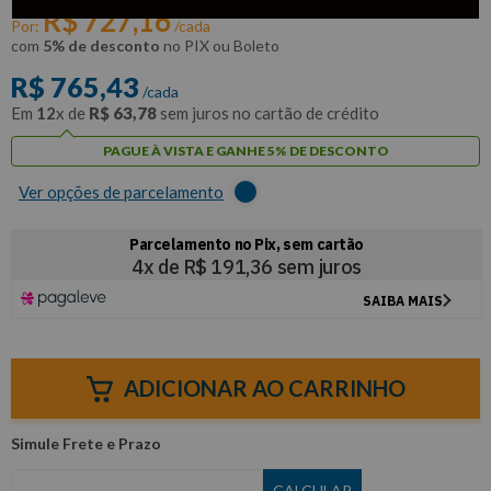
R$
727
,
16
Por:
/cada
com
5% de desconto
no PIX ou Boleto
R$
765
,
43
/cada
Em
12
x de
R$
63
,
78
sem juros no cartão de crédito
PAGUE À VISTA E GANHE 5% DE DESCONTO
Ver opções de parcelamento
ADICIONAR AO CARRINHO