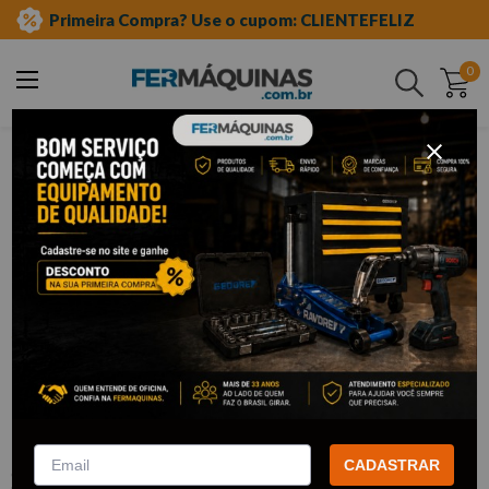
Primeira Compra? Use o cupom: CLIENTEFELIZ
0
Buscar
ferramentas elétricas e máquinas
compressor de ar
até 20 pés
Clique e veja!
Compressor de Ar Alta Pressão 15
pcm 200l Monofásico 220V - 00678
CHIAPERINI
CADASTRAR
:
00678