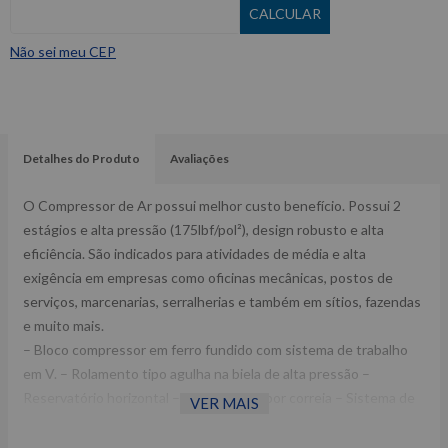
Não sei meu CEP
Detalhes do Produto
Avaliações
O Compressor de Ar possui melhor custo benefício. Possui 2
estágios e alta pressão (175lbf/pol²), design robusto e alta
eficiência. São indicados para atividades de média e alta
exigência em empresas como oficinas mecânicas, postos de
serviços, marcenarias, serralherias e também em sítios, fazendas
e muito mais.
– Bloco compressor em ferro fundido com sistema de trabalho
em V. – Rolamento tipo agulha na biela de alta pressão –
Reservatório horizontal – Transmissão por correia – Sistema de
VER MAIS
proteção dupla nas partes girantes do compressor – Motor
monofásico – Válvula de retenção – Dreno (válvula purgadora) –