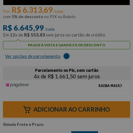
CHIAPERINI
R$
6
.
313
,
69
Por:
/cada
com
5% de desconto
no PIX ou Boleto
R$
6
.
645
,
99
/cada
Em
12
x de
R$
553
,
83
sem juros no cartão de crédito
PAGUE À VISTA E GANHE 5% DE DESCONTO
Ver opções de parcelamento
ADICIONAR AO CARRINHO