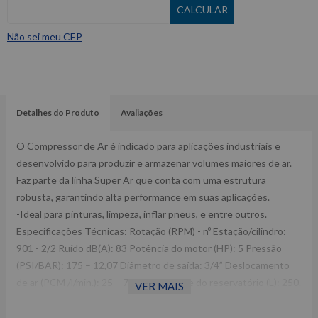
Não sei meu CEP
Detalhes do Produto
Avaliações
O Compressor de Ar é indicado para aplicações industriais e
desenvolvido para produzir e armazenar volumes maiores de ar.
Faz parte da linha Super Ar que conta com uma estrutura
robusta, garantindo alta performance em suas aplicações.
-Ideal para pinturas, limpeza, inflar pneus, e entre outros.
Especificações Técnicas: Rotação (RPM) - nº Estação/cilindro:
901 - 2/2 Ruído dB(A): 83 Potência do motor (HP): 5 Pressão
(PSI/BAR): 175 – 12,07 Diâmetro de saída: 3/4” Deslocamento
de ar (PCM /l/min.): 25 – 708 Capacidade do reservatório (L): 250.
VER MAIS
Dimensões CxLxA (mm): 1630x560x1040 Peso: 186Kg Ref:
8975701075