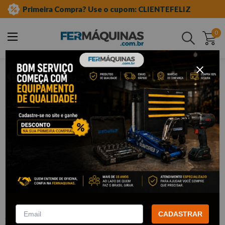
Primeira Compra? Use o cupom: CLIENTEFELIZ
0
Buscar
ferramentas elétricas e máquinas
compressor de ar
acima de 20 pés
Clique e veja!
Compressor de Ar 25 Pés 175PSI 250L
220/380V Trisásico - 8975701075
PRESSURE
CADASTRAR
:
8975701075