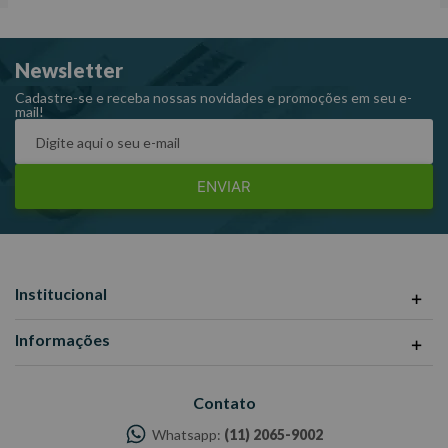
Garantia: 12 meses Fabricante: PRESSURE -Imagens
meramente ilustrativas -Todas as informações divulgadas são de
Newsletter
responsabilidade do Fabricante/Fornecedor.
Cadastre-se e receba nossas novidades e promoções em seu e-
mail!
ENVIAR
Institucional
Informações
Contato
Whatsapp:
(11) 2065-9002