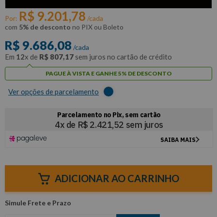
PRESSURE
R$
9
.
201
,
78
Por:
/cada
com
5% de desconto
no PIX ou Boleto
R$
9
.
686
,
08
/cada
Em
12
x de
R$
807
,
17
sem juros no cartão de crédito
PAGUE À VISTA E GANHE 5% DE DESCONTO
Ver opções de parcelamento
ADICIONAR AO CARRINHO