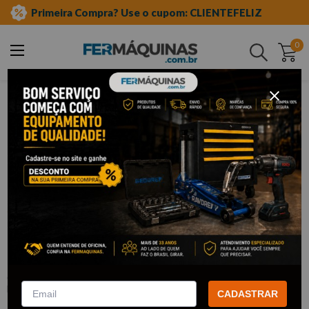
Primeira Compra? Use o cupom: CLIENTEFELIZ
0
Buscar
epis
cintas e coletes
Clique e veja!
Colete para ferramentas com 10
bolsos - BRASFORT
:
F7567
BRASFORT
CADASTRAR