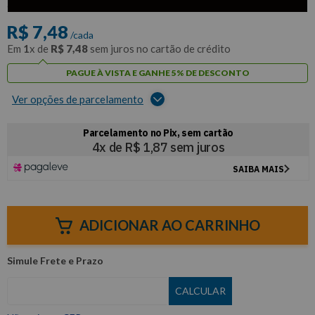
com
5% de desconto
no PIX ou Boleto
R$
7
,
48
/cada
Em
1
x de
R$
7
,
48
sem juros no cartão de crédito
PAGUE À VISTA E GANHE 5% DE DESCONTO
Ver opções de parcelamento
ADICIONAR AO CARRINHO