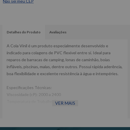
Não sei meu CEP
Detalhes do Produto
Avaliações
A Cola Vinil é um produto especialmente desenvolvido e
indicado para colagens de PVC flexível entre si. Ideal para
reparos de barracas de camping, lonas de caminhão, boias
infláveis, piscinas, malas, dentre outros. Possui rápida aderência,
boa flexibilidade e excelente resistência à água e intempéries.
Especificações Técnicas:
Viscosidade (cP): 2000 a 2400
Temperatura de Trabalho (ºC): -30 a 85
VER MAIS
Teor de sólidos: 20%
Cura inicial: 10 a 20 minutos.
Cura total: 24 horas.