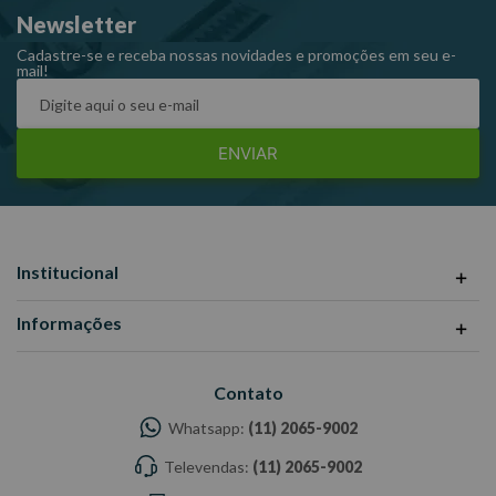
Newsletter
Dimensões da embalagem CxLxA (mm): 80x30x175
Peso: 0,05 Kg
Cadastre-se e receba nossas novidades e promoções em seu e-
mail!
Ref: 69957367253
Garantia: 90 dias
Fabricante: TEKBOND
ENVIAR
-Imagens meramente ilustrativas -Todas as informações
divulgadas são de responsabilidade do Fabricante/Fornecedor.
Institucional
Informações
Contato
Whatsapp:
(11) 2065-9002
Televendas:
(11) 2065-9002