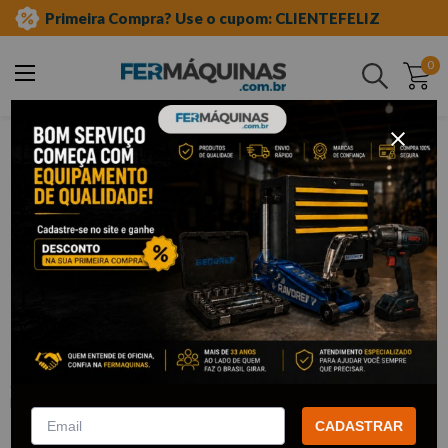
Primeira Compra? Use o cupom: CLIENTEFELIZ
0
Buscar
aditivos e lubrificantes
colas e vedadores
Clique e veja!
Cola Vinil 17g - 69957367253
TEKBOND
:
69957367253
TEKBOND
R$
7
,
11
CADASTRAR
Por:
/cada