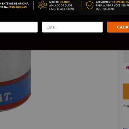
co
R
E
CADA
V