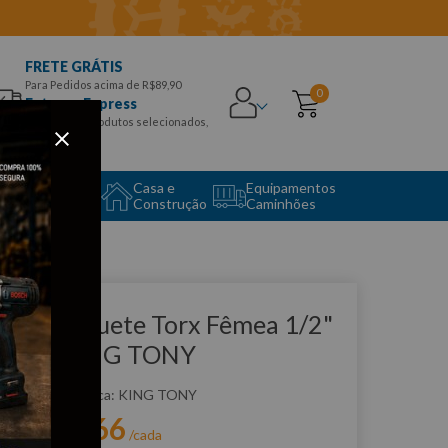
FRETE GRÁTIS
Para Pedidos acima de R$89,90
0
Entrega Express
para CEPS e produtos selecionados,
Aproveite!
uipamento
Casa e
Equipamentos
to Center
Construção
Caminhões
que e veja!
have Soquete Torx Fêmea 1/2"
 E20 - KING TONY
:
437520M
KING TONY
R$
19
,
66
r:
/cada