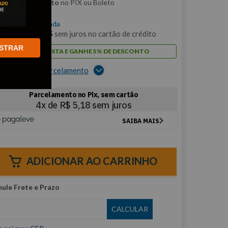
m
5% de desconto
no PIX ou Boleto
$
20
,
70
/cada
m
2
x de
R$
10
,
35
sem juros no cartão de crédito
STRAR
PAGUE À VISTA E GANHE 5% DE DESCONTO
er opções de parcelamento
ADICIONAR AO CARRINHO