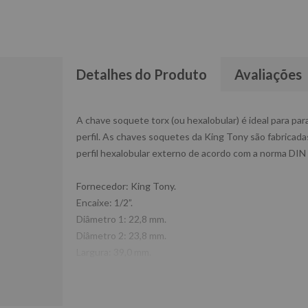
Detalhes do Produto
Avaliações
A chave soquete torx (ou hexalobular) é ideal para par
perfil. As chaves soquetes da King Tony são fabrica
perfil hexalobular externo de acordo com a norma DIN
Fornecedor: King Tony.
Encaixe: 1/2”.
Diâmetro 1: 22,8 mm.
Diâmetro 2: 23,8 mm.
Largura: 39,0 mm.
Peso: 0,074 kg.
Referência: 437520M.