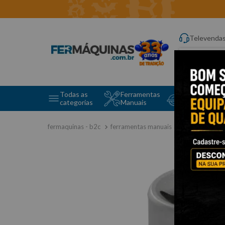
Televenda
Digite aqui o q
Todas as
Ferramentas
Ferramentas 
categorias
Manuais
e Máquinas
ferramentas manuais
soquete tipo