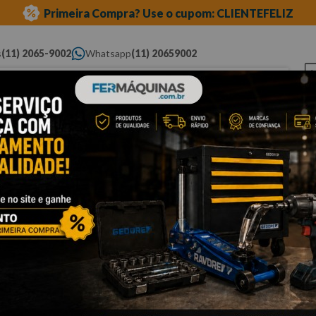
Primeira Compra? Use o cupom: CLIENTEFELIZ
s
(11) 2065-9002
Whatsapp
(11) 20659002
ue você procura...
Elétricas
Ferramentas
Ferramentas
Eq
Pneumáticas
Automotivas Especiais
Au
 tork
Cli
C
x
Po