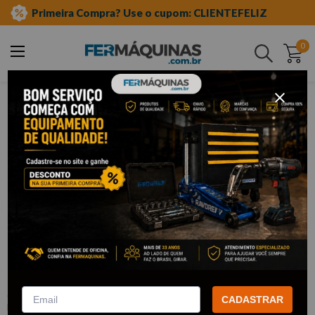
Primeira Compra? Use o cupom: CLIENTEFELIZ
0
Buscar
ferramentas automotivas especiais
chave soquete tipo t
Clique e veja!
Chave Tipo T 13 mm Sextavada - LEE
TOOLS
:
331645
CADASTRAR
LEE TOOLS