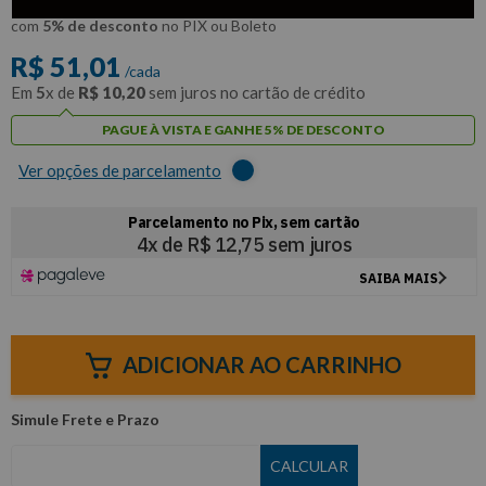
R$
48
,
46
Por:
/cada
com
5% de desconto
no PIX ou Boleto
R$
51
,
01
/cada
Em
5
x de
R$
10
,
20
sem juros no cartão de crédito
PAGUE À VISTA E GANHE 5% DE DESCONTO
Ver opções de parcelamento
ADICIONAR AO CARRINHO