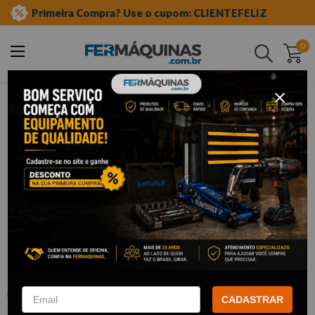
Primeira Compra? Use o cupom: CLIENTEFELIZ
0
Buscar
ferramentas manuais
chave combinada
Clique e veja!
Chave Combinada 19 mm Cromada -
BETA BRASIL
:
B4219
BETA DO BRASIL
CADASTRAR