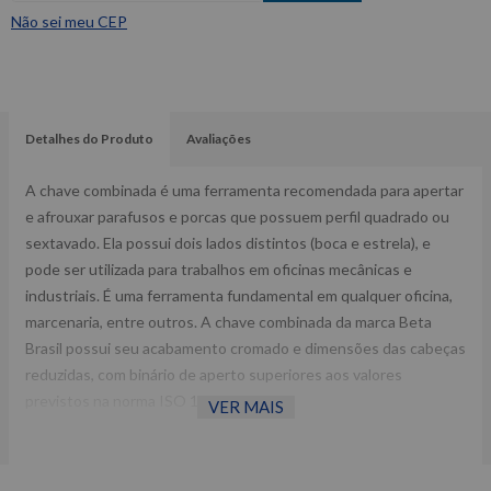
Não sei meu CEP
Detalhes do Produto
Avaliações
A chave combinada é uma ferramenta recomendada para apertar
e afrouxar parafusos e porcas que possuem perfil quadrado ou
sextavado. Ela possui dois lados distintos (boca e estrela), e
pode ser utilizada para trabalhos em oficinas mecânicas e
industriais. É uma ferramenta fundamental em qualquer oficina,
marcenaria, entre outros. A chave combinada da marca Beta
Brasil possui seu acabamento cromado e dimensões das cabeças
reduzidas, com binário de aperto superiores aos valores
previstos na norma ISO 1711-1.
VER MAIS
Fornecedor: Beta Brasil.
Referência: B4219.