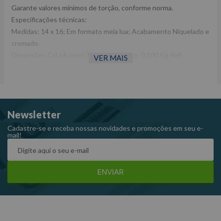
Garante valores mínimos de torção, conforme norma.
Especificações técnicas:
Medidas: 14 x 16; Em formato meia lua; Acabamento Niquelado e
cromado.
Dimensões CxLxA (mm):70x10x190 Peso: 0,100 Kg Ref:
VER MAIS
13BS14X16
Garantia: 12 meses Fabricante: ROBUST -Imagens meramente
ilustrativas -Todas as informações divulgadas são de
responsabilidade do Fabricante/Fornecedor.
Newsletter
Cadastre-se e receba nossas novidades e promoções em seu e-
mail!
ENVIAR