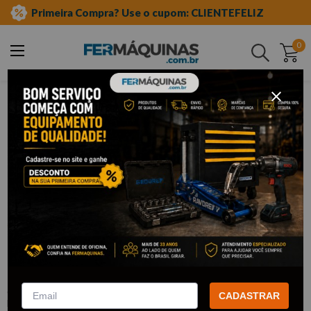
Primeira Compra? Use o cupom: CLIENTEFELIZ
0
Buscar
ferramentas manuais
chave especial
meia lua - starter
Clique e veja!
Chave Starter Meia Lua 14 x 16 -
Robust
:
13BS14X16
CADASTRAR
ROBUST