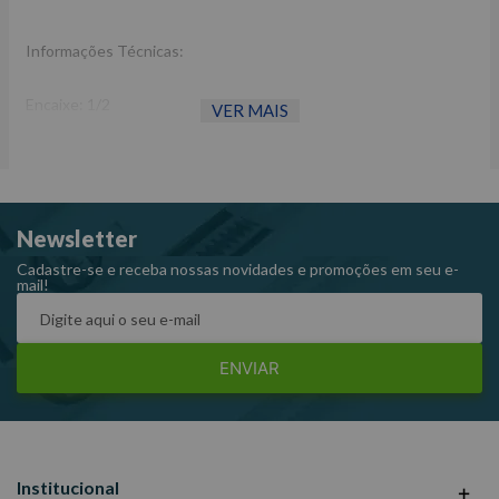
Informações Técnicas:
Encaixe: 1/2
VER MAIS
Medida: T50
Comprimento: 60 mm
Torque máximo: 165,5 Nm
Código: 405350
Newsletter
Marca: King Tony
Cadastre-se e receba nossas novidades e promoções em seu e-
mail!
ENVIAR
Institucional