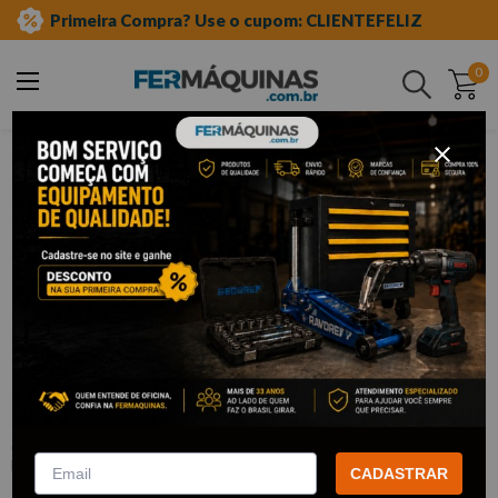
Primeira Compra? Use o cupom: CLIENTEFELIZ
0
Buscar
ferramentas manuais
soquete tipo tork
Clique e veja!
Chave Soquete Torx de Impacto 1/2"
T50 - KING TONY
:
405350
KING TONY
CADASTRAR