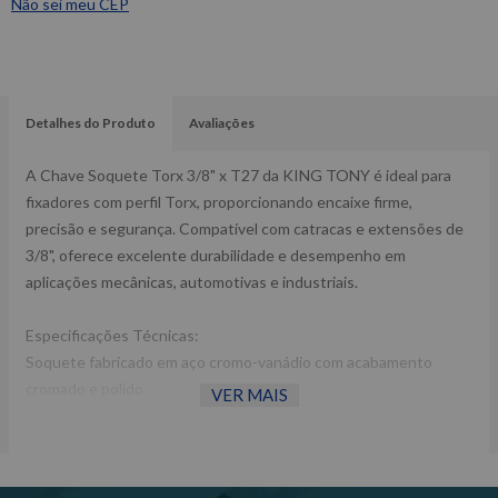
Não sei meu CEP
Detalhes do Produto
Avaliações
A Chave Soquete Torx 3/8" x T27 da KING TONY é ideal para
fixadores com perfil Torx, proporcionando encaixe firme,
precisão e segurança. Compatível com catracas e extensões de
3/8", oferece excelente durabilidade e desempenho em
aplicações mecânicas, automotivas e industriais.
Especificações Técnicas:
Soquete fabricado em aço cromo-vanádio com acabamento
cromado e polido
VER MAIS
Bit fabricado em liga de aço S2 com acabamento antiferrugem
Encaixe quadrado de 3/8?
Produzida de acordo com as norma DIN 3120
Indicada para o aperto e o desaperto de parafusos com perfil