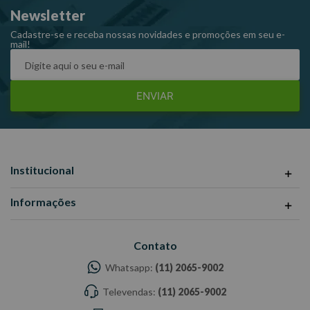
Newsletter
hexalobular interno
Cadastre-se e receba nossas novidades e promoções em seu e-
mail!
Peso: 38g
Ref: 302327
Garantia:1 ano
ENVIAR
Fabricante: KING TONY
-Imagens meramente ilustrativas
-Todas as informações divulgadas são de responsabilidade do
Fabricante/ Fornecedor.
Institucional
Informações
Contato
Whatsapp:
(11) 2065-9002
Televendas:
(11) 2065-9002