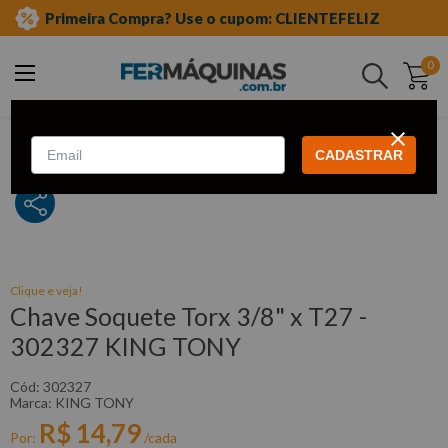
Primeira Compra? Use o cupom: CLIENTEFELIZ
0
Buscar
ferramentas manuais
soquete tipo tork
Clique e veja!
Chave Soquete Torx 3/8" x T27 -
302327 KING TONY
:
302327
KING TONY
R$
14
,
79
CADASTRAR
Por:
/cada