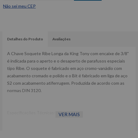
Não sei meu CEP
Detalhes do Produto
Avaliações
A Chave Soquete Ribe Longa da King Tony com encaixe de 3/8"
é indicada para o aperto e o desaperto de parafusos especiais
tipo Ribe. O soquete é fabricado em aço cromo-vanádio com
acabamento cromado e polido e o Bit é fabricado em liga de aço
S2 com acabamento atiferrugem. Produzida de acordo com as
normas DIN 3120.
Especificações Técnicas: >br>
VER MAIS
Indicada para veículos Fiat, Lancia, Alfa Romeo, Volkswagen e
Au.
Medida: M7