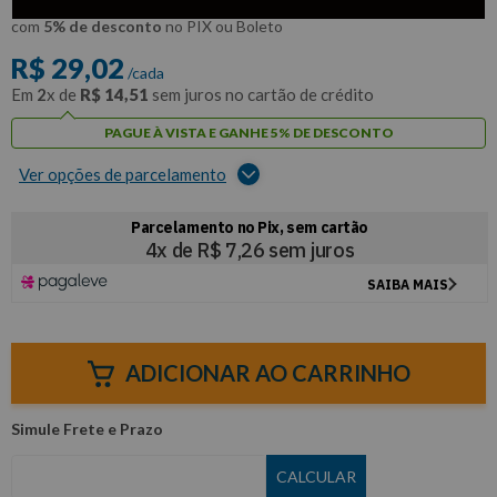
R$
27
,
57
Por:
/cada
com
5% de desconto
no PIX ou Boleto
R$
29
,
02
/cada
Em
2
x de
R$
14
,
51
sem juros no cartão de crédito
PAGUE À VISTA E GANHE 5% DE DESCONTO
Ver opções de parcelamento
ADICIONAR AO CARRINHO