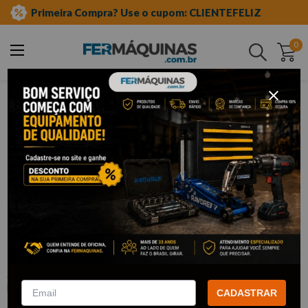
Primeira Compra? Use o cupom: CLIENTEFELIZ
0
Buscar
ferramentas manuais
soquete tipo tork
Clique e veja!
Chave Soquete Ribe Longa 3/8" x M7 -
KING TONY
:
303907
KING TONY
CADASTRAR