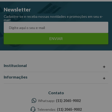
Comprimento: 90 mm
Newsletter
Código: 303907
Marca: King Tony
Cadastre-se e receba nossas novidades e promoções em seu e-
mail!
ENVIAR
Institucional
Informações
Contato
Whatsapp:
(11) 2065-9002
Televendas:
(11) 2065-9002