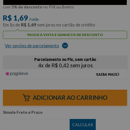
R$
1
,
61
Por:
/cada
com
5% de desconto
no PIX ou Boleto
R$
1
,
69
/cada
Em
1
x de
R$
1
,
69
sem juros no cartão de crédito
PAGUE À VISTA E GANHE 5% DE DESCONTO
Ver opções de parcelamento
ADICIONAR AO CARRINHO