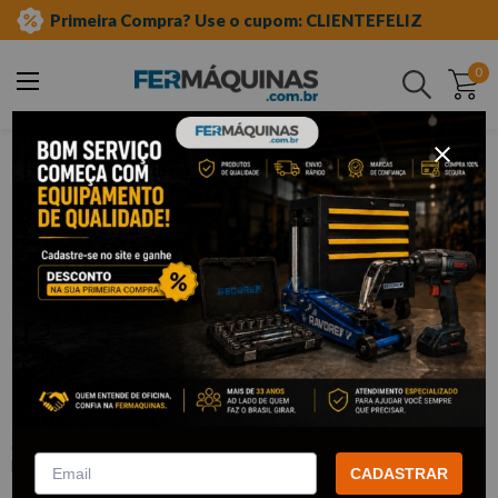
Primeira Compra? Use o cupom: CLIENTEFELIZ
0
Buscar
ferramentas manuais
soquete tipo fenda
Clique e veja!
Chave Soquete Fenda 1/4" x 3 mm -
LEE TOOLS
:
687485
LEE TOOLS
CADASTRAR