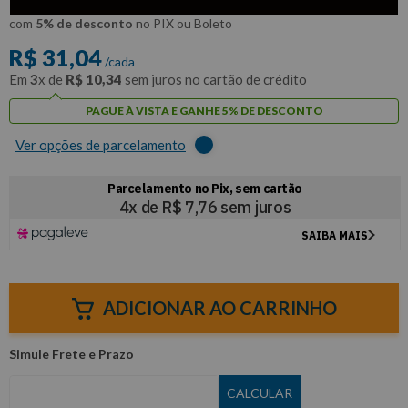
R$
29
,
49
Por:
/cada
com
5% de desconto
no PIX ou Boleto
R$
31
,
04
/cada
Em
3
x de
R$
10
,
34
sem juros no cartão de crédito
PAGUE À VISTA E GANHE 5% DE DESCONTO
Ver opções de parcelamento
ADICIONAR AO CARRINHO