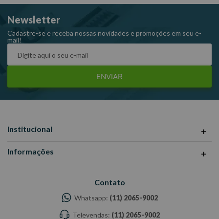
Peso: 0,093 kg.
Newsletter
Referência: 403508.
Cadastre-se e receba nossas novidades e promoções em seu e-
mail!
ENVIAR
Institucional
Informações
Contato
Whatsapp:
(11) 2065-9002
Televendas:
(11) 2065-9002