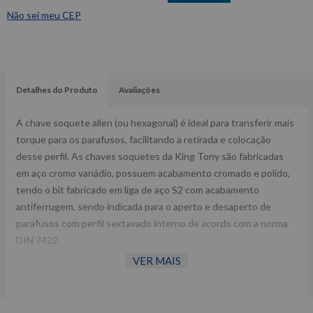
Não sei meu CEP
Detalhes do Produto
Avaliações
A chave soquete allen (ou hexagonal) é ideal para transferir mais
torque para os parafusos, facilitando a retirada e colocação
desse perfil. As chaves soquetes da King Tony são fabricadas
em aço cromo vanádio, possuem acabamento cromado e polido,
tendo o bit fabricado em liga de aço S2 com acabamento
antiferrugem, sendo indicada para o aperto e desaperto de
parafusos com perfil sextavado interno de acordo com a norma
DIN 7422.
VER MAIS
Fornecedor: King Tony.
Encaixe: 1/2”.
Comprimento: 80,0 mm.