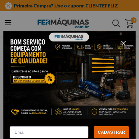
Primeira Compra? Use o cupom: CLIENTEFELIZ
0
Buscar
ferramentas manuais
soquete tipo hexagonal
Clique e veja!
Chave Soquete Allen Longa 1/2" x 8
mm - KING TONY
:
403508
KING TONY
CADASTRAR