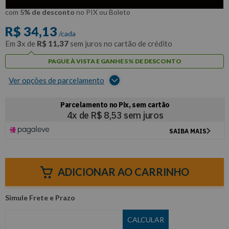
R$
32
,
42
Por:
/cada
com
5% de desconto
no PIX ou Boleto
R$
34
,
13
/cada
Em
3
x de
R$
11
,
37
sem juros no cartão de crédito
PAGUE À VISTA E GANHE 5% DE DESCONTO
Ver opções de parcelamento
ADICIONAR AO CARRINHO