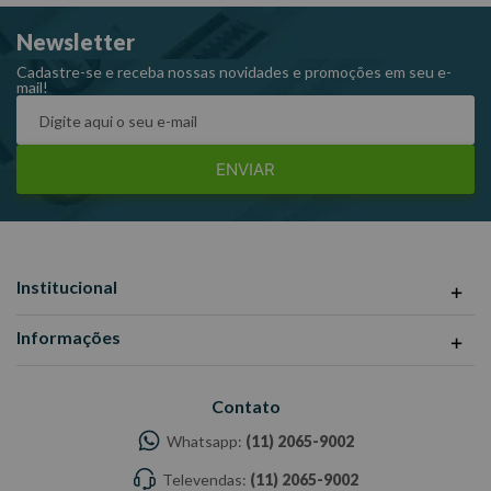
modelo longo.
Newsletter
Código: R62451519
Marca: Gedore Red
Cadastre-se e receba nossas novidades e promoções em seu e-
mail!
ENVIAR
Institucional
Informações
Contato
Whatsapp:
(11) 2065-9002
Televendas:
(11) 2065-9002