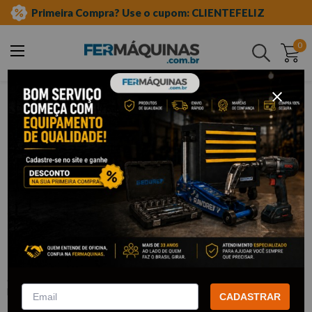
Primeira Compra? Use o cupom: CLIENTEFELIZ
0
Buscar
ferramentas manuais
soquete tipo tork
Clique e veja!
Chave Soquete 1/2" Torx Longo T27 -
GEDORE RED
:
R62451519
GEDORE RED
CADASTRAR