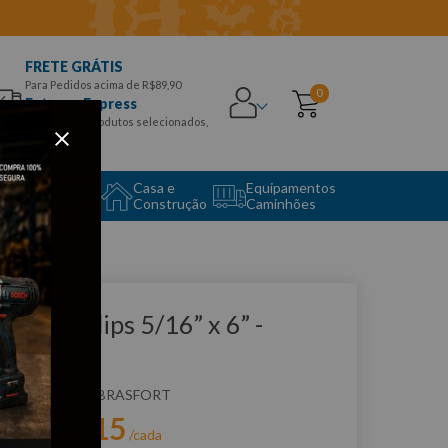
FRETE GRÁTIS
Para Pedidos acima de R$89,90
0
Entrega Express
para CEPS e produtos selecionados,
Aproveite!
uipamento
Casa e
Equipamentos
to Center
Construção
Caminhões
que e veja!
have Phillips 5/16” x 6” -
rasfort
:
F8846
BRASFORT
R$
16
,
15
r:
/cada