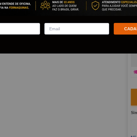
co
R
E
CADA
V