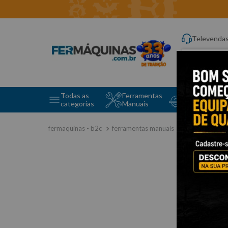
Televenda
Digite aqui o q
Todas as
Ferramentas
Ferramentas 
categorias
Manuais
e Máquinas
ferramentas manuais
chave de fend