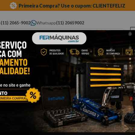
Primeira Compra? Use o cupom: CLIENTEFELIZ
s
(11) 2065-9002
Whatsapp
(11) 20659002
ue você procura...
Elétricas
Ferramentas
Ferramentas
Eq
Pneumáticas
Automotivas Especiais
Au
a e phillips
phillips
Cli
C
B
Po