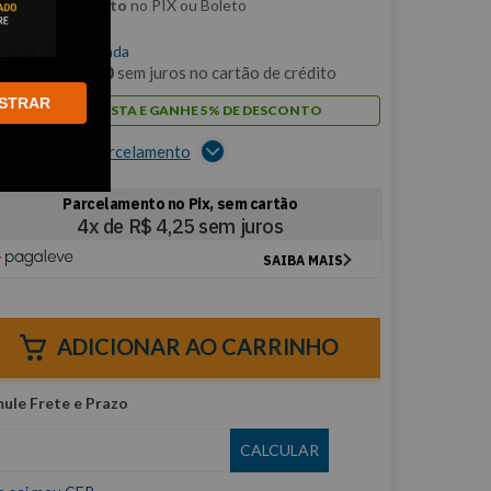
m
5% de desconto
no PIX ou Boleto
$
17
,
00
/cada
m
1
x de
R$
17
,
00
sem juros no cartão de crédito
STRAR
PAGUE À VISTA E GANHE 5% DE DESCONTO
er opções de parcelamento
ADICIONAR AO CARRINHO