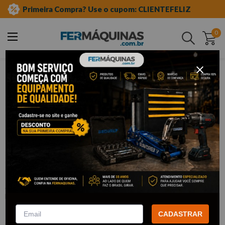
Primeira Compra? Use o cupom: CLIENTEFELIZ
0
Buscar
ferramentas manuais
chave de fenda e phillips
phillips
Clique e veja!
Chave Phillips 3/16” x 5” - Moretzsohn
:
21013
MORETZSOHN
R$
14
,
35
Por:
/cada
CADASTRAR
com
5% de desconto
no PIX ou Boleto