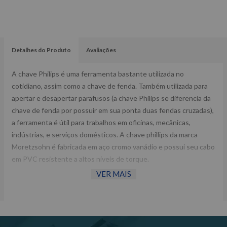
Detalhes do Produto
Avaliações
A chave Philips é uma ferramenta bastante utilizada no
cotidiano, assim como a chave de fenda. Também utilizada para
apertar e desapertar parafusos (a chave Philips se diferencia da
chave de fenda por possuir em sua ponta duas fendas cruzadas),
a ferramenta é útil para trabalhos em oficinas, mecânicas,
indústrias, e serviços domésticos. A chave phillips da marca
Moretzsohn é fabricada em aço cromo vanádio e possui seu cabo
em PVC resistente a altos níveis de torque.
VER MAIS
Fornecedor: Moretzsohn.
Referência: 3/16x5P.