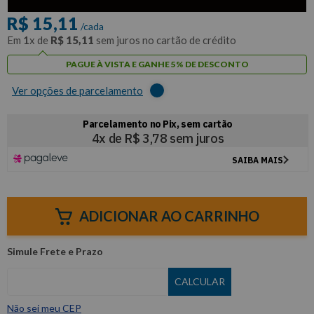
R$
15
,
11
/cada
Em
1
x de
R$
15
,
11
sem juros no cartão de crédito
PAGUE À VISTA E GANHE 5% DE DESCONTO
Ver opções de parcelamento
ADICIONAR AO CARRINHO
Não sei meu CEP