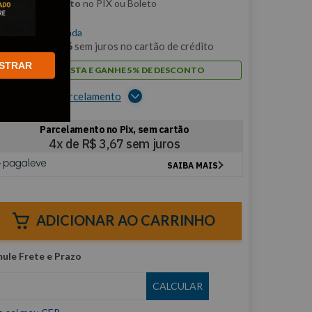
m
5% de desconto
no PIX ou Boleto
$
14
,
66
/cada
m
1
x de
R$
14
,
66
sem juros no cartão de crédito
STRAR
PAGUE À VISTA E GANHE 5% DE DESCONTO
er opções de parcelamento
ADICIONAR AO CARRINHO