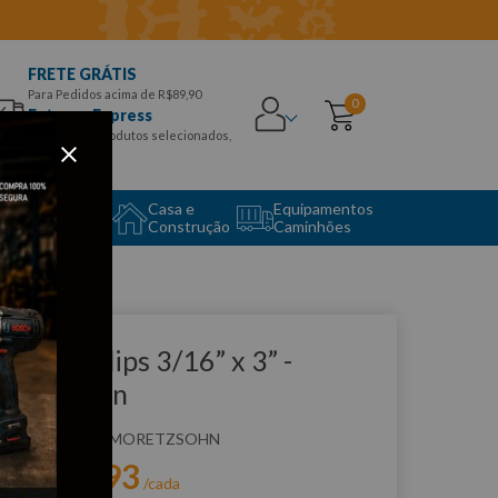
FRETE GRÁTIS
Para Pedidos acima de R$89,90
0
Entrega Express
para CEPS e produtos selecionados,
Aproveite!
uipamento
Casa e
Equipamentos
to Center
Construção
Caminhões
que e veja!
have Phillips 3/16” x 3” -
oretzsohn
:
21011
MORETZSOHN
R$
13
,
93
r:
/cada