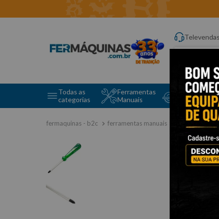
Televenda
Digite aqui o q
Todas as
Ferramentas
Ferramentas 
categorias
Manuais
e Máquinas
ferramentas manuais
chave de fend