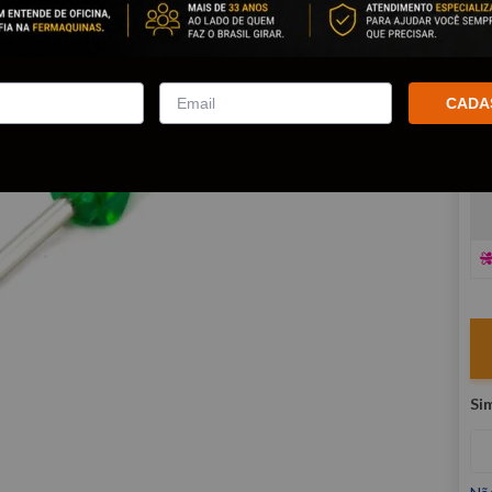
co
R
E
CADA
V