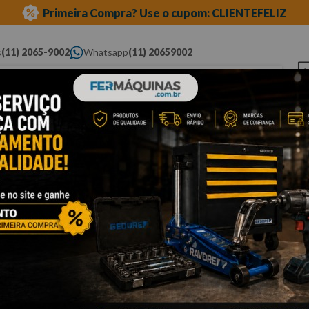
Primeira Compra? Use o cupom: CLIENTEFELIZ
s
(11) 2065-9002
Whatsapp
(11) 20659002
ue você procura...
Elétricas
Ferramentas
Ferramentas
Eq
Pneumáticas
Automotivas Especiais
Au
a e phillips
phillips
Cli
C
M
Po