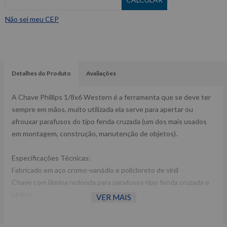
Não sei meu CEP
Detalhes do Produto
Avaliações
A Chave Phillips 1/8x6 Western é a ferramenta que se deve ter
sempre em mãos, muito utilizada ela serve para apertar ou
afrouxar parafusos do tipo fenda cruzada (um dos mais usados
em montagem, construção, manutenção de objetos).
Especificações Técnicas:
Fabricado em aço cromo-vanádio e policloreto de vinil
Chave com lâmina redonda para parafusos tipo fenda cruzada e
philips
VER MAIS
Ponta imantada
Profissional (PRO)