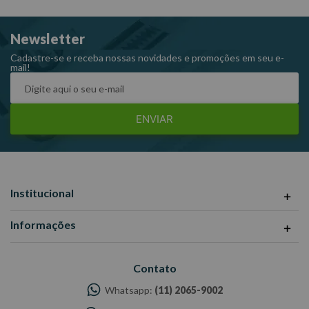
Dimensões CxLxA (mm): 15x15x220
Newsletter
Ref: W395
Garantia: 90 dias
Cadastre-se e receba nossas novidades e promoções em seu e-
mail!
Fabricante: WESTERN
-Imagens meramente ilustrativas
-Todas as informações divulgadas são de responsabilidade do
ENVIAR
Fabricante/ Fornecedor.
Institucional
Informações
Contato
Whatsapp:
(11) 2065-9002