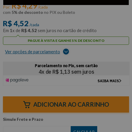
R$
4
,
29
Por:
/cada
com
5% de desconto
no PIX ou Boleto
R$
4
,
52
/cada
Em
1
x de
R$
4
,
52
sem juros no cartão de crédito
PAGUE À VISTA E GANHE 5% DE DESCONTO
Ver opções de parcelamento
ADICIONAR AO CARRINHO