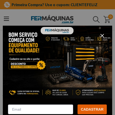
Primeira Compra? Use o cupom: CLIENTEFELIZ
0
Buscar
ferramentas manuais
chave de fenda e phillips
phillips
Clique e veja!
Chave Phillips 1/8" x 6" - W395
WESTERN
:
W395
CADASTRAR
WESTERN