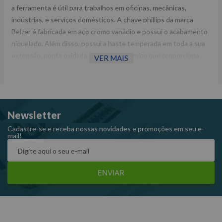
a ferramenta é útil para trabalhos em oficinas, mecânicas,
indústrias, e serviços domésticos. A chave phillips da marca
Belzer é fabricada em aço cromo vanádio e possui o acabamento
niquelado. Além disso, possui a haste temperada em toda a sua
extensão, ponta oxidada e cabo ergonômico que proporciona
VER MAIS
menos esforço e muito mais torque.
Fornecedor: Belzer.
Comprimento da haste: 100 mm.
Newsletter
Comprimento total: 194 mm.
Ponta: Nº 0.
Cadastre-se e receba nossas novidades e promoções em seu e-
mail!
Peso: 0,044 kg.
Referência: 217101-3B
ENVIAR