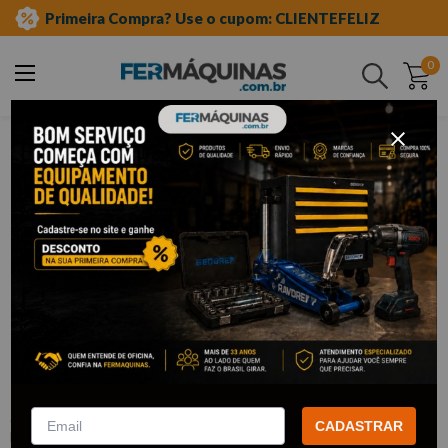
Primeira Compra? Use o cupom: CLIENTEFELIZ
0
Buscar
ferramentas manuais
chave de fenda e phillips
phillips
Clique e veja!
INATIVOChave Phillips 1/8" x 4" -
BELZER
:
INATIVO217101-4B
CADASTRAR
BELZER