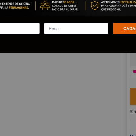
co
R
E
CADA
V