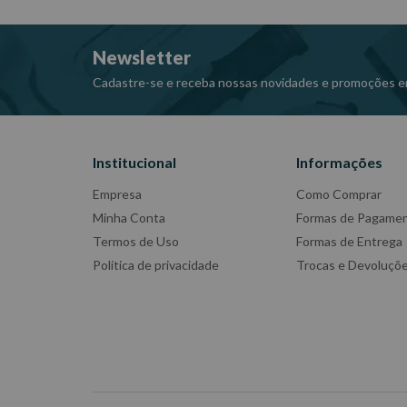
Fabricante: WESTERN
-Imagens meramente ilustrativas
Newsletter
-Todas as informações divulgadas são de responsabili
Cadastre-se e receba nossas novidades e promoções e
Institucional
Informações
Empresa
Como Comprar
Minha Conta
Formas de Pagame
Termos de Uso
Formas de Entrega
Política de privacidade
Trocas e Devoluçõ