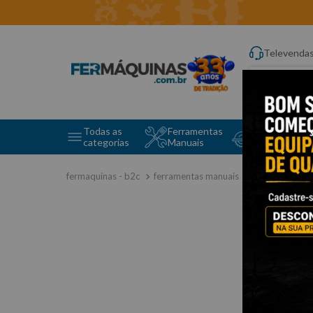
Televenda
Digite aqui o q
Todas as
Ferramentas
Ferramentas 
categorias
Manuais
e Máquinas
ferramentas manuais
chave de fend