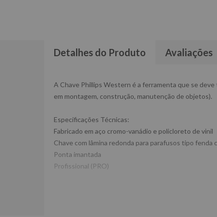
Detalhes do Produto
Avaliações
A Chave Phillips Western é a ferramenta que se deve t
em montagem, construção, manutenção de objetos).
Especificações Técnicas:
Fabricado em aço cromo-vanádio e policloreto de vinil
Chave com lâmina redonda para parafusos tipo fenda c
Ponta imantada
Profissional (PRO)
Dimensões CxLxA (mm): 28x28x205
Ref: W3911
Garantia: 90 dias