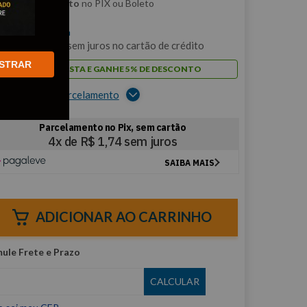
m
5% de desconto
no PIX ou Boleto
$
6
,
97
/cada
m
1
x de
R$
6
,
97
sem juros no cartão de crédito
STRAR
PAGUE À VISTA E GANHE 5% DE DESCONTO
er opções de parcelamento
ADICIONAR AO CARRINHO