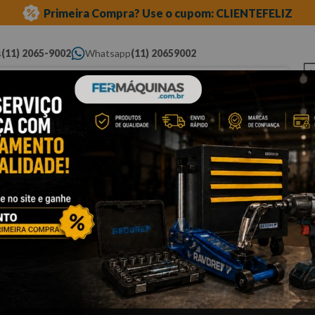
Primeira Compra? Use o cupom: CLIENTEFELIZ
s
(11) 2065-9002
Whatsapp
(11) 20659002
ue você procura...
Elétricas
Ferramentas
Ferramentas
Eq
Pneumáticas
Automotivas Especiais
Au
a e phillips
phillips
Cli
C
W
Po