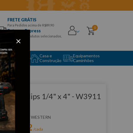
FRETE GRÁTIS
Para Pedidos acima de R$89,90
0
Entrega Express
para CEPS e produtos selecionados,
Aproveite!
uipamento
Casa e
Equipamentos
to Center
Construção
Caminhões
que e veja!
have Phillips 1/4" x 4" - W3911
ESTERN
:
W3911
WESTERN
R$
6
,
62
r:
/cada