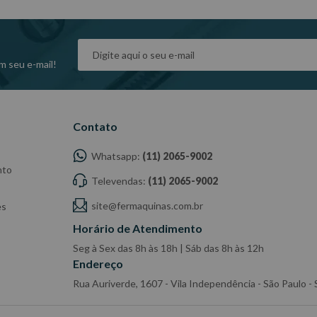
dade do Fabricante/ Fornecedor.
m seu e-mail!
Contato
Whatsapp:
(11) 2065-9002
nto
Televendas:
(11) 2065-9002
site@fermaquinas.com.br
es
Horário de Atendimento
Seg à Sex das 8h às 18h | Sáb das 8h às 12h
Endereço
Rua Auriverde, 1607 - Vila Independência - São Paulo 