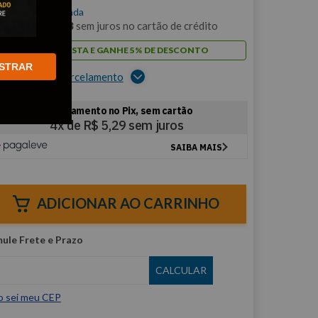
$
21
,
17
/cada
m
2
x de
R$
10
,
58
sem juros no cartão de crédito
PAGUE À VISTA E GANHE 5% DE DESCONTO
STRAR
er opções de parcelamento
ADICIONAR AO CARRINHO
o sei meu CEP