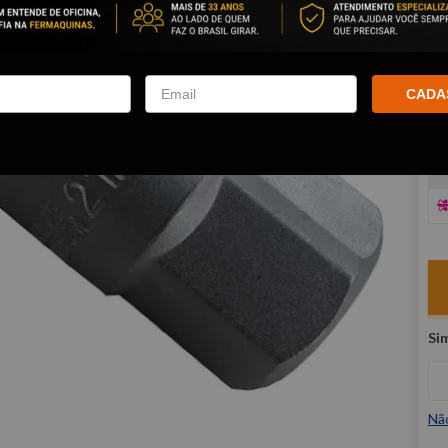
R
E
CADA
V
Nã