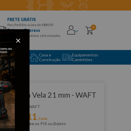
FRETE GRÁTIS
Para Pedidos acima de R$89,90
0
Entrega Express
para CEPS e produtos selecionados,
Aproveite!
uipamento
Casa e
Equipamentos
to Center
Construção
Caminhões
que e veja!
have para Vela 21 mm - WAFT
:
F6173
WAFT
R$
20
,
11
r:
/cada
m
5% de desconto
no PIX ou Boleto