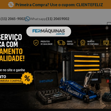
Primeira Compra? Use o cupom: CLIENTEFELIZ
s
(11) 2065-9002
Whatsapp
(11) 20659002
ue você procura...
Elétricas
Ferramentas
Ferramentas
Eq
Pneumáticas
Automotivas Especiais
Au
chave de vela
Cli
C
Po
co