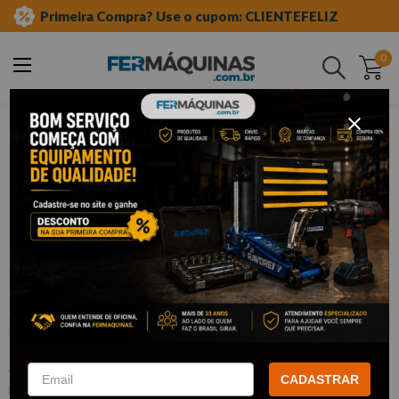
Primeira Compra? Use o cupom: CLIENTEFELIZ
0
Buscar
ferramentas manuais
chave grifo
Clique e veja!
Chave p/ Tubo (Grifo) 8" - CORNETA
:
1710114
CORNETA
CADASTRAR
Este produto não está disponível no momento