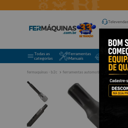
Televenda
Digite aqui o q
Todas as
Ferramentas
Ferramentas 
categorias
Manuais
e Máquinas
ferramentas automotivas especiais