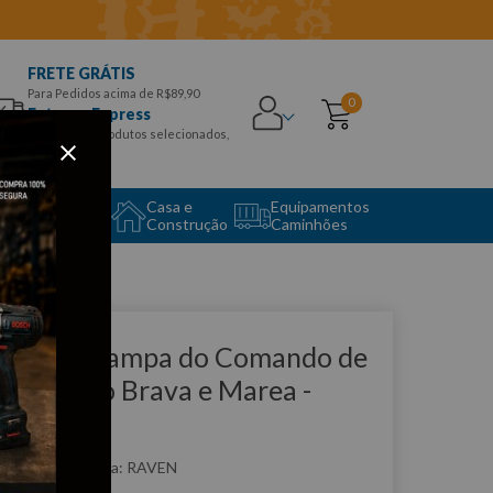
FRETE GRÁTIS
Para Pedidos acima de R$89,90
0
Entrega Express
para CEPS e produtos selecionados,
Aproveite!
uipamento
Casa e
Equipamentos
to Center
Construção
Caminhões
que e veja!
have p/ Tampa do Comando de
álvulas do Brava e Marea -
AVEN
:
R141372
RAVEN