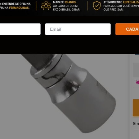
Po
co
R
CADA
E
V