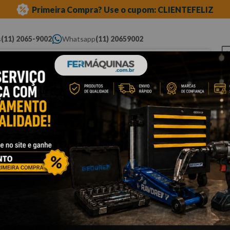
Primeira Compra? Use o cupom: CLIENTEFELIZ
s
(11) 2065-9002
Whatsapp
(11) 20659002
ue você procura...
Elétricas
Ferramentas
Ferramentas
Eq
Pneumáticas
Automotivas Especiais
Au
linha fiat
motor e câmbio
Cli
C
V
R