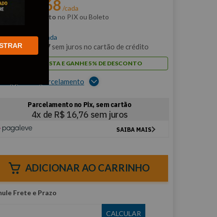
R$
63
,
68
r:
/cada
m
5% de desconto
no PIX ou Boleto
$
67
,
03
/cada
STRAR
m
6
x de
R$
11
,
17
sem juros no cartão de crédito
PAGUE À VISTA E GANHE 5% DE DESCONTO
er opções de parcelamento
ADICIONAR AO CARRINHO