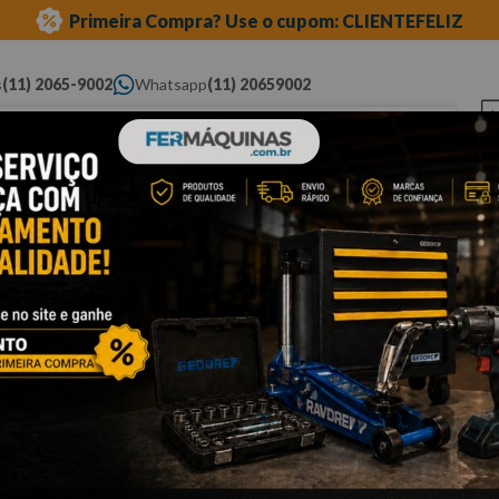
Primeira Compra? Use o cupom: CLIENTEFELIZ
s
(11) 2065-9002
Whatsapp
(11) 20659002
ue você procura...
Elétricas
Ferramentas
Ferramentas
Eq
Pneumáticas
Automotivas Especiais
Au
linha volkswagen
câmbio
Cli
C
D
Po