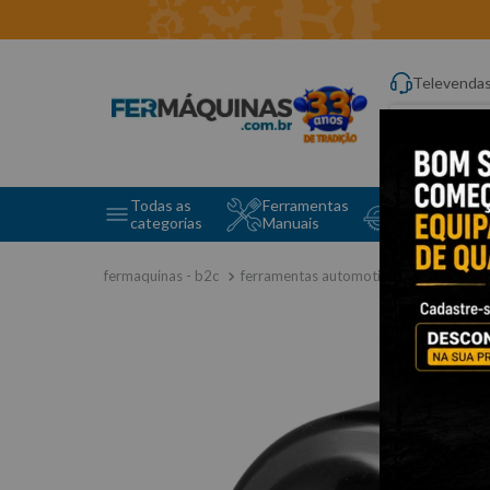
Televenda
Digite aqui o q
Todas as
Ferramentas
Ferramentas 
categorias
Manuais
e Máquinas
ferramentas automotivas especiais