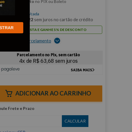
m
5% de desconto
no PIX ou Boleto
$
254
,
72
/cada
m
12
x de
R$
21
,
22
sem juros no cartão de crédito
STRAR
PAGUE À VISTA E GANHE 5% DE DESCONTO
er opções de parcelamento
ADICIONAR AO CARRINHO