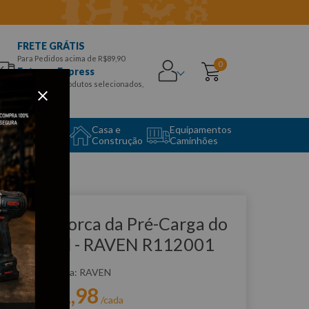
FRETE GRÁTIS
Para Pedidos acima de R$89,90
0
Entrega Express
para CEPS e produtos selecionados,
Aproveite!
uipamento
Casa e
Equipamentos
to Center
Construção
Caminhões
que e veja!
have p/ Porca da Pré-Carga do
iferencial - RAVEN R112001
:
R112001
RAVEN
R$
241
,
98
r:
/cada