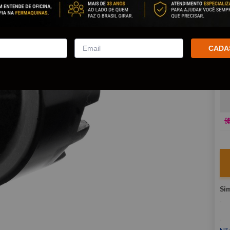
co
R
E
CADA
V