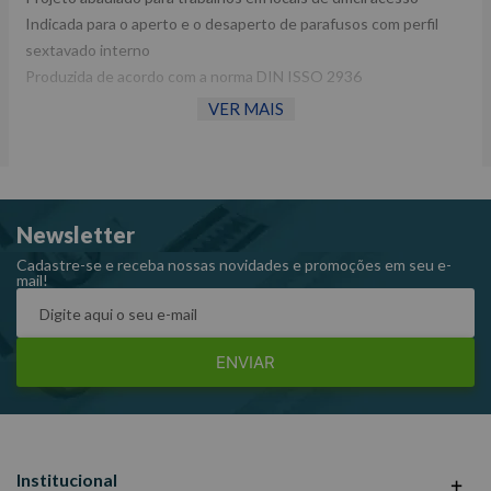
Indicada para o aperto e o desaperto de parafusos com perfil
sextavado interno
Produzida de acordo com a norma DIN ISSO 2936
VER MAIS
Informações Técnicas:
Medida: 2.5 mm
Newsletter
Altura: 20.5 mm
Comprimento: 87.5 mm
Cadastre-se e receba nossas novidades e promoções em seu e-
mail!
Código: 113025MR
Marca: King Tony
ENVIAR
Institucional