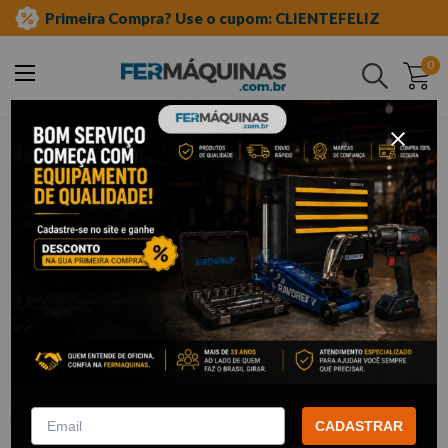
Primeira Compra? Use o cupom: CLIENTEFELIZ
0
Buscar
ferramentas manuais
chave allen
abaulada
Clique e veja!
Chave L Allen Abaulada 2,5 mm - KING
TONY
:
113025M
KING TONY
CADASTRAR