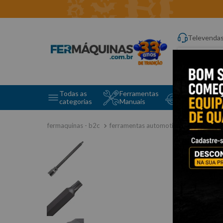
Televenda
Digite aqui o q
Todas as
Ferramentas
Ferramentas 
categorias
Manuais
e Máquinas
ferramentas automotivas especiais