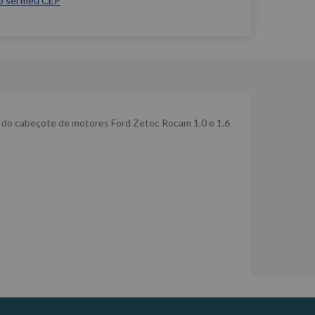
o sei meu CEP
o) do cabeçote de motores Ford Zetec Rocam 1.0 e 1.6