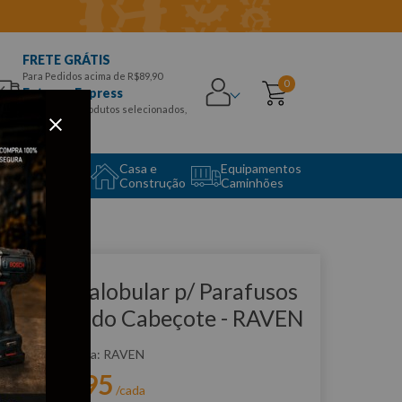
FRETE GRÁTIS
Para Pedidos acima de R$89,90
0
Entrega Express
para CEPS e produtos selecionados,
Aproveite!
uipamento
Casa e
Equipamentos
to Center
Construção
Caminhões
que e veja!
have Hexalobular p/ Parafusos
ianteiros do Cabeçote - RAVEN
:
R121003
RAVEN
R$
91
,
95
r:
/cada