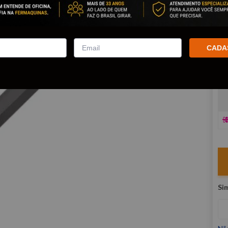
co
R
E
CADA
V