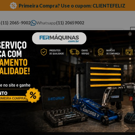
Primeira Compra? Use o cupom: CLIENTEFELIZ
s
(11) 2065-9002
Whatsapp
(11) 20659002
ue você procura...
Elétricas
Ferramentas
Ferramentas
Eq
Pneumáticas
Automotivas Especiais
Au
linha ford
motor e câmbio
Cli
C
D
Po