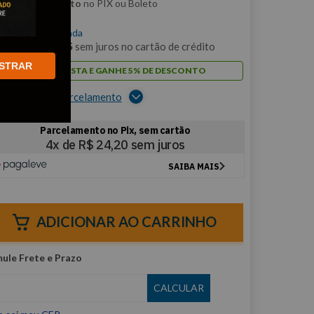
m
5% de desconto
no PIX ou Boleto
$
96
,
79
/cada
m
9
x de
R$
10
,
75
sem juros no cartão de crédito
STRAR
PAGUE À VISTA E GANHE 5% DE DESCONTO
er opções de parcelamento
ADICIONAR AO CARRINHO