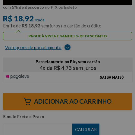
R$
17
,
97
Por:
/cada
com
5% de desconto
no PIX ou Boleto
R$
18
,
92
/cada
Em
1
x de
R$
18
,
92
sem juros no cartão de crédito
PAGUE À VISTA E GANHE 5% DE DESCONTO
Ver opções de parcelamento
ADICIONAR AO CARRINHO