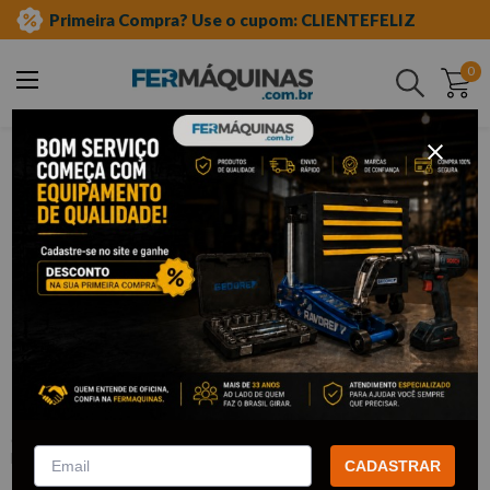
Primeira Compra? Use o cupom: CLIENTEFELIZ
0
Buscar
ferramentas manuais
chave allen
tipo t
Clique e veja!
Chave Hexagonal com Cabo T 8mm –
R38580839 GEDORE RED
:
R38580839
GEDORE RED
CADASTRAR