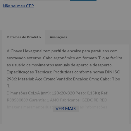
Não sei meu CEP
Detalhes do Produto
Avaliações
A Chave Hexagonal tem perfil de encaixe para parafusos com
sextavado externo. Cabo ergonômico em formato T, que facilita
ao usuário os movimentos manuais de aperto e desaperto.
Especificações Técnicas: Produzidas conforme norma DIN ISO
2936; Material: Aço Cromo Vanádio; Encaixe: 8mm; Cabo: Tipo
T.
Dimensões CxLxA (mm): 120x20x320 Peso: 0,15Kg Ref:
R38580839 Garantia: 1 ANO Fabricante: GEDORE RED -
Imagens meramente ilustrativas -Todas as informações
VER MAIS
divulgadas são de responsabilidade do Fabricante/ Fornecedor.