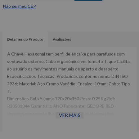
Não sei meu CEP
Detalhes do Produto
Avaliações
A Chave Hexagonal tem perfil de encaixe para parafusos com
sextavado externo. Cabo ergonômico em formato T, que facilita
ao usuário os movimentos manuais de aperto e desaperto.
Especificações Técnicas: Produzidas conforme norma DIN ISO
2936; Material: Aço Cromo Vanádio; Encaixe: 10mm; Cabo: Tipo
T.
Dimensões CxLxA (mm): 120x20x350 Peso: 0,25Kg Ref:
R38581044 Garantia: 1 ANO Fabricante: GEDORE RED -
Imagens meramente ilustrativas -Todas as informações
VER MAIS
divulgadas são de responsabilidade do Fabricante/ Fornecedor.