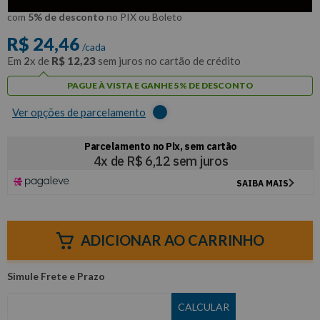
R$
23
,
24
Por:
/cada
com
5% de desconto
no PIX ou Boleto
R$
24
,
46
/cada
Em
2
x de
R$
12
,
23
sem juros no cartão de crédito
PAGUE À VISTA E GANHE 5% DE DESCONTO
Ver opções de parcelamento
ADICIONAR AO CARRINHO