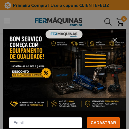
Primeira Compra? Use o cupom: CLIENTEFELIZ
0
Buscar
ferramentas manuais
chave allen
tipo t
Clique e veja!
Chave Hexagonal com Cabo T 10mm –
R38581044 GEDORE RED
:
R38581044
GEDORE RED
CADASTRAR